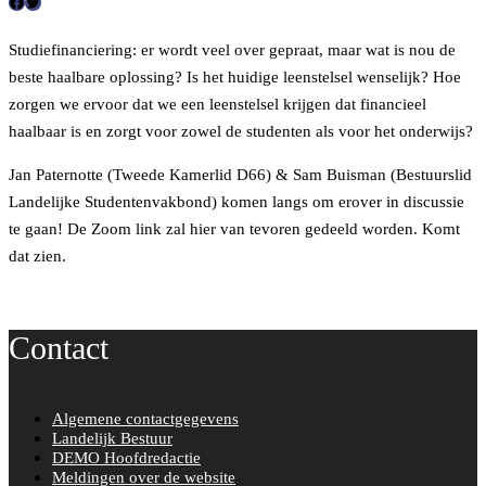
F
T
a
w
Studiefinanciering: er wordt veel over gepraat, maar wat is nou de
c
i
beste haalbare oplossing? Is het huidige leenstelsel wenselijk? Hoe
e
t
zorgen we ervoor dat we een leenstelsel krijgen dat financieel
b
t
haalbaar is en zorgt voor zowel de studenten als voor het onderwijs?
o
e
Jan Paternotte (Tweede Kamerlid D66) & Sam Buisman (Bestuurslid
o
r
Landelijke Studentenvakbond) komen langs om erover in discussie
k
te gaan! De Zoom link zal hier van tevoren gedeeld worden. Komt
dat zien.
Contact
Algemene contactgegevens
Landelijk Bestuur
DEMO Hoofdredactie
Meldingen over de website