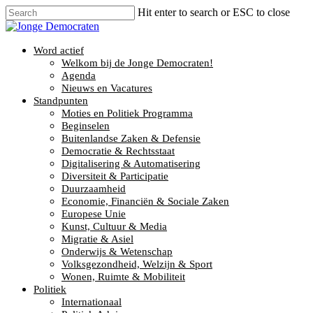
Hit enter to search or ESC to close
Word actief
Welkom bij de Jonge Democraten!
Agenda
Nieuws en Vacatures
Standpunten
Moties en Politiek Programma
Beginselen
Buitenlandse Zaken & Defensie
Democratie & Rechtsstaat
Digitalisering & Automatisering
Diversiteit & Participatie
Duurzaamheid
Economie, Financiën & Sociale Zaken
Europese Unie
Kunst, Cultuur & Media
Migratie & Asiel
Onderwijs & Wetenschap
Volksgezondheid, Welzijn & Sport
Wonen, Ruimte & Mobiliteit
Politiek
Internationaal