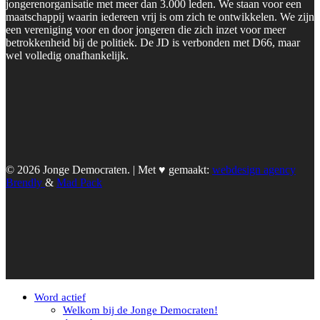
jongerenorganisatie met meer dan 3.000 leden. We staan voor een
maatschappij waarin iedereen vrij is om zich te ontwikkelen. We zijn
een vereniging voor en door jongeren die zich inzet voor meer
betrokkenheid bij de politiek. De JD is verbonden met D66, maar
wel volledig onafhankelijk.
© 2026 Jonge Democraten. | Met ♥︎ gemaakt:
webdesign agency
Brendly
&
Mad Pack
Word actief
Welkom bij de Jonge Democraten!