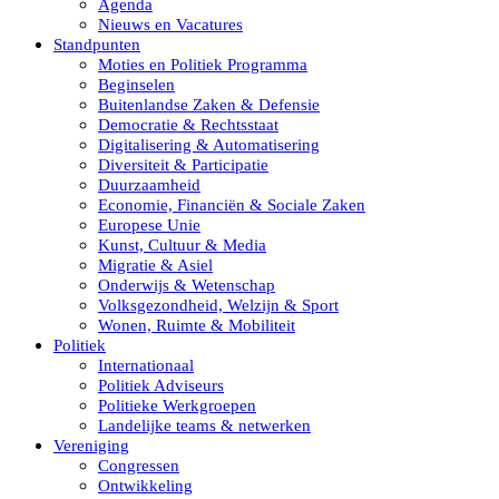
Agenda
Nieuws en Vacatures
Standpunten
Moties en Politiek Programma
Beginselen
Buitenlandse Zaken & Defensie
Democratie & Rechtsstaat
Digitalisering & Automatisering
Diversiteit & Participatie
Duurzaamheid
Economie, Financiën & Sociale Zaken
Europese Unie
Kunst, Cultuur & Media
Migratie & Asiel
Onderwijs & Wetenschap
Volksgezondheid, Welzijn & Sport
Wonen, Ruimte & Mobiliteit
Politiek
Internationaal
Politiek Adviseurs
Politieke Werkgroepen
Landelijke teams & netwerken
Vereniging
Congressen
Ontwikkeling