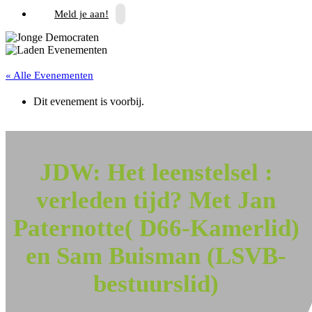
Meld je aan!
« Alle Evenementen
Dit evenement is voorbij.
JDW: Het leenstelsel :
verleden tijd? Met Jan
Paternotte( D66-Kamerlid)
en Sam Buisman (LSVB-
bestuurslid)