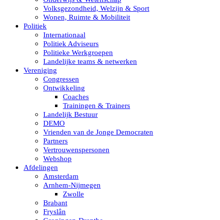
Volksgezondheid, Welzijn & Sport
Wonen, Ruimte & Mobiliteit
Politiek
Internationaal
Politiek Adviseurs
Politieke Werkgroepen
Landelijke teams & netwerken
Vereniging
Congressen
Ontwikkeling
Coaches
Trainingen & Trainers
Landelijk Bestuur
DEMO
Vrienden van de Jonge Democraten
Partners
Vertrouwenspersonen
Webshop
Afdelingen
Amsterdam
Arnhem-Nijmegen
Zwolle
Brabant
Fryslân