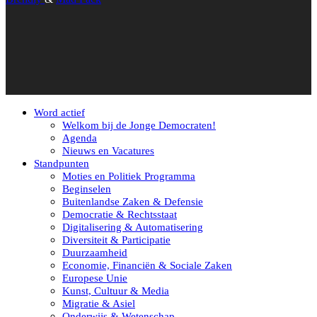
Word actief
Welkom bij de Jonge Democraten!
Agenda
Nieuws en Vacatures
Standpunten
Moties en Politiek Programma
Beginselen
Buitenlandse Zaken & Defensie
Democratie & Rechtsstaat
Digitalisering & Automatisering
Diversiteit & Participatie
Duurzaamheid
Economie, Financiën & Sociale Zaken
Europese Unie
Kunst, Cultuur & Media
Migratie & Asiel
Onderwijs & Wetenschap