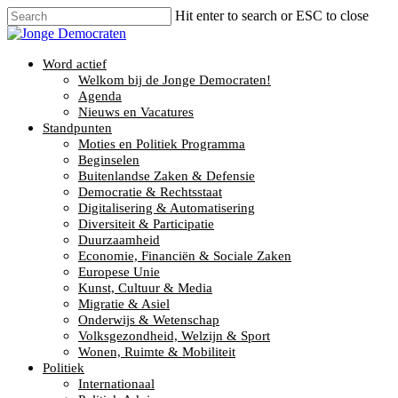
Hit enter to search or ESC to close
Word actief
Welkom bij de Jonge Democraten!
Agenda
Nieuws en Vacatures
Standpunten
Moties en Politiek Programma
Beginselen
Buitenlandse Zaken & Defensie
Democratie & Rechtsstaat
Digitalisering & Automatisering
Diversiteit & Participatie
Duurzaamheid
Economie, Financiën & Sociale Zaken
Europese Unie
Kunst, Cultuur & Media
Migratie & Asiel
Onderwijs & Wetenschap
Volksgezondheid, Welzijn & Sport
Wonen, Ruimte & Mobiliteit
Politiek
Internationaal