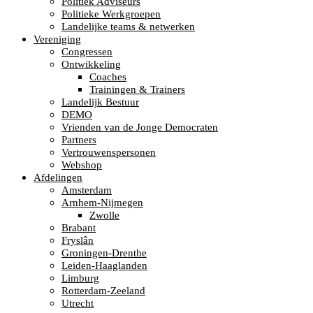
Politiek Adviseurs
Politieke Werkgroepen
Landelijke teams & netwerken
Vereniging
Congressen
Ontwikkeling
Coaches
Trainingen & Trainers
Landelijk Bestuur
DEMO
Vrienden van de Jonge Democraten
Partners
Vertrouwenspersonen
Webshop
Afdelingen
Amsterdam
Arnhem-Nijmegen
Zwolle
Brabant
Fryslân
Groningen-Drenthe
Leiden-Haaglanden
Limburg
Rotterdam-Zeeland
Utrecht