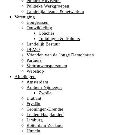
Politiek Adviseurs
Politieke Werkgroepen
Landelijke teams & netwerken
Vereniging
Congressen
Ontwikkeling
Coaches
Trainingen & Trainers
Landelijk Bestuur
DEMO
Vrienden van de Jonge Democraten
Partners
Vertrouwenspersonen
Webshop
Afdelingen
Amsterdam
Arnhem-Nijmegen
Zwolle
Brabant
Fryslân
Groningen-Drenthe
Leiden-Haaglanden
Limburg
Rotterdam-Zeeland
Utrecht