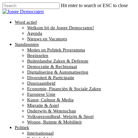
Hit enter to search or ESC to close
Word actief
Welkom bij de Jonge Democraten!
Agenda
Nieuws en Vacatures
Standpunten
Moties en Politiek Programma
Beginselen
Buitenlandse Zaken & Defensie
Democratie & Rechtsstaat
Digitalisering & Automatisering
Diversiteit & Participatie
Duurzaamheid
Economie, Financiën & Sociale Zaken
Europese Unie
Kunst, Cultuur & Media
Migratie & Asiel
Onderwijs & Wetenschap
Volksgezondheid, Welzijn & Sport
Wonen, Ruimte & Mobiliteit
Politiek
Internationaal