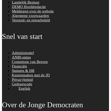
Landelijk Bestuur
k
DEMO Hoofdredactie
Meldingen over de website
Algemene voorwaarden
Verzend- en retourbeleid
Snel van start
Administratief
ANBI-status
Commissie van Beroep
Financiën
Statuten & HR
Kennismaken met de JD
Privacybeleid
Gedragscode
English
Over de Jonge Democraten