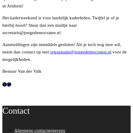
in Arnhem!
Het kaderweekend is voor landelijk kaderleden. Twijfel je of je
hierbij hoort? Stuur dan een mailtje naar
secretaris@jongedemocraten.nl
Aanmeldingen zijn inmiddels gesloten! Als je toch nog mee wil,
neem dan contact op met
organisatie@jongedemocraten.nl
voor de
mogelijkheden.
Bestuur Van der Valk
F
T
a
w
c
i
Contact
e
t
b
t
o
e
Algemene contactgegevens
o
r