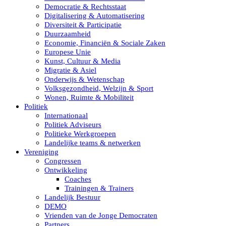
Democratie & Rechtsstaat
Digitalisering & Automatisering
Diversiteit & Participatie
Duurzaamheid
Economie, Financiën & Sociale Zaken
Europese Unie
Kunst, Cultuur & Media
Migratie & Asiel
Onderwijs & Wetenschap
Volksgezondheid, Welzijn & Sport
Wonen, Ruimte & Mobiliteit
Politiek
Internationaal
Politiek Adviseurs
Politieke Werkgroepen
Landelijke teams & netwerken
Vereniging
Congressen
Ontwikkeling
Coaches
Trainingen & Trainers
Landelijk Bestuur
DEMO
Vrienden van de Jonge Democraten
Partners