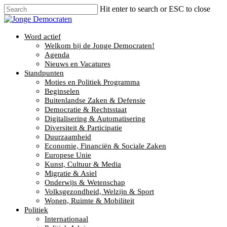
Hit enter to search or ESC to close
Word actief
Welkom bij de Jonge Democraten!
Agenda
Nieuws en Vacatures
Standpunten
Moties en Politiek Programma
Beginselen
Buitenlandse Zaken & Defensie
Democratie & Rechtsstaat
Digitalisering & Automatisering
Diversiteit & Participatie
Duurzaamheid
Economie, Financiën & Sociale Zaken
Europese Unie
Kunst, Cultuur & Media
Migratie & Asiel
Onderwijs & Wetenschap
Volksgezondheid, Welzijn & Sport
Wonen, Ruimte & Mobiliteit
Politiek
Internationaal