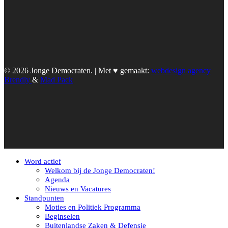
© 2026 Jonge Democraten. | Met ♥︎ gemaakt:
webdesign agency
Brendly
&
Mad Pack
Word actief
Welkom bij de Jonge Democraten!
Agenda
Nieuws en Vacatures
Standpunten
Moties en Politiek Programma
Beginselen
Buitenlandse Zaken & Defensie