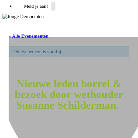
Meld je aan!
« Alle Evenementen
Dit evenement is voorbij.
Nieuwe leden borrel &
bezoek door wethouder
Susanne Schilderman.