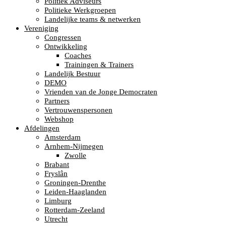
Politiek Adviseurs
Politieke Werkgroepen
Landelijke teams & netwerken
Vereniging
Congressen
Ontwikkeling
Coaches
Trainingen & Trainers
Landelijk Bestuur
DEMO
Vrienden van de Jonge Democraten
Partners
Vertrouwenspersonen
Webshop
Afdelingen
Amsterdam
Arnhem-Nijmegen
Zwolle
Brabant
Fryslân
Groningen-Drenthe
Leiden-Haaglanden
Limburg
Rotterdam-Zeeland
Utrecht