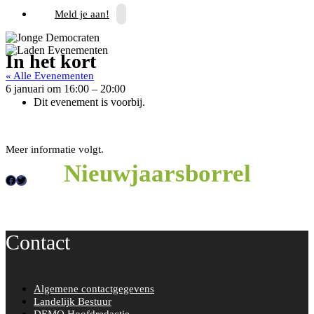
Meld je aan!
In het kort
« Alle Evenementen
6 januari
om
16:00
–
20:00
Dit evenement is voorbij.
Meer informatie volgt.
Nieuwjaarsborrel
F
T
a
w
c
i
Contact
e
t
b
t
o
e
Algemene contactgegevens
o
r
Landelijk Bestuur
k
DEMO Hoofdredactie