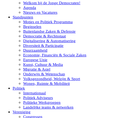
Welkom bij de Jonge Democraten!
Agenda
Nieuws en Vacatures
Standpunten
Moties en Politiek Programma
Beginselen
Buitenlandse Zaken & Defensie
Democratie & Rechtsstaat
Digitalisering & Automatisering
Diversiteit & Participatie
Duurzaamheid
Economie, Financiën & Sociale Zaken
Europese Unie
Kunst, Cultuur & Media
Migratie & Asiel
Onderwijs & Wetenschap
Volksgezondheid, Welzijn & Sport
Wonen, Ruimte & Mobiliteit
Politiek
Internationaal
Politiek Adviseurs
Politieke Werkgroepen
Landelijke teams & netwerken
Vereniging
Congressen