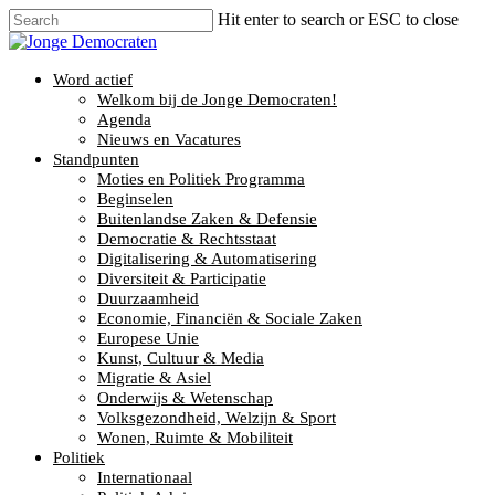
Hit enter to search or ESC to close
Word actief
Welkom bij de Jonge Democraten!
Agenda
Nieuws en Vacatures
Standpunten
Moties en Politiek Programma
Beginselen
Buitenlandse Zaken & Defensie
Democratie & Rechtsstaat
Digitalisering & Automatisering
Diversiteit & Participatie
Duurzaamheid
Economie, Financiën & Sociale Zaken
Europese Unie
Kunst, Cultuur & Media
Migratie & Asiel
Onderwijs & Wetenschap
Volksgezondheid, Welzijn & Sport
Wonen, Ruimte & Mobiliteit
Politiek
Internationaal