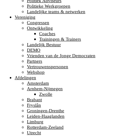
Politiek Adviseurs
Politieke Werkgroepen
Landelijke teams & netwerken
Vereniging
Congressen
Ontwikkeling
Coaches
Trainingen & Trainers
Landelijk Bestuur
DEMO
Vrienden van de Jonge Democraten
Partners
Vertrouwenspersonen
Webshop
Afdelingen
Amsterdam
Arnhem-Nijmegen
Zwolle
Brabant
Fryslân
Groningen-Drenthe
Leiden-Haaglanden
Limburg
Rotterdam-Zeeland
Utrecht