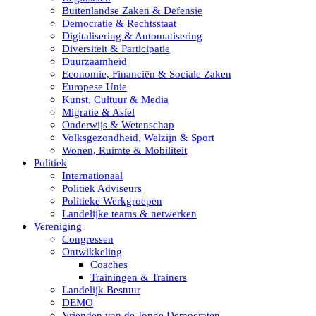
Buitenlandse Zaken & Defensie
Democratie & Rechtsstaat
Digitalisering & Automatisering
Diversiteit & Participatie
Duurzaamheid
Economie, Financiën & Sociale Zaken
Europese Unie
Kunst, Cultuur & Media
Migratie & Asiel
Onderwijs & Wetenschap
Volksgezondheid, Welzijn & Sport
Wonen, Ruimte & Mobiliteit
Politiek
Internationaal
Politiek Adviseurs
Politieke Werkgroepen
Landelijke teams & netwerken
Vereniging
Congressen
Ontwikkeling
Coaches
Trainingen & Trainers
Landelijk Bestuur
DEMO
Vrienden van de Jonge Democraten