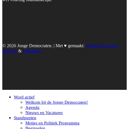
© 2026 Jonge Democraten. | Met ♥︎ gemaakt:
webdesign agency
Brendly
&
Mad Pack
Word actief
Welkom bij de Jonge Democraten!
Agenda
Nieuws en Vacatures
Standpunten
Moties en Politiek Programma
Beginselen