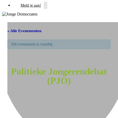
Meld je aan!
« Alle Evenementen
Dit evenement is voorbij.
Politieke Jongerendebat
(PJO)