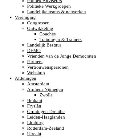
Politiek Adviseurs
Politieke Werkgroepen
Landelijke teams & netwerken
Vereniging
Congressen
Ontwikkeling
Coaches
Trainingen & Trainers
Landelijk Bestuur
DEMO
Vrienden van de Jonge Democraten
Partners
Vertrouwenspersonen
Webshop
Afdelingen
Amsterdam
Arnhem-Nijmegen
Zwolle
Brabant
Fryslân
Groningen-Drenthe
Leiden-Haaglanden
Limburg
Rotterdam-Zeeland
Utrecht