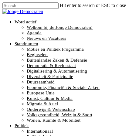
Hit enter to search or ESC to close
Word actief
Welkom bij de Jonge Democraten!
Agenda
Nieuws en Vacatures
Standpunten
Moties en Politiek Programma
Beginselen
Buitenlandse Zaken & Defensie
Democratie & Rechtsstaat
Digitalisering & Automatisering
Diversiteit & Participatie
Duurzaamheid
Economie, Financiën & Sociale Zaken
Europese Unie
Kunst, Cultuur & Media
Migratie & Asiel
Onderwijs & Wetenschap
Volksgezondheid, Welzijn & Sport
Wonen, Ruimte & Mobiliteit
Politiek
Internationaal