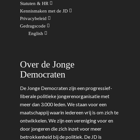
Kunst, Cultuur & Media
Webshop
Statuten & HR
Rotterdam-Zeeland
Kennismaken met de JD
Migratie & Asiel
Utrecht
Privacybeleid
Gedragscode
Onderwijs & Wetenscha
English
Volksgezondheid, Welzij
Sport
Wonen, Ruimte & Mobilit
Over de Jonge
Democraten
De Jonge Democraten zijn een progressief-
liberale politieke jongerenorganisatie met
meer dan 3.000 leden. We staan voor een
maatschappij waarin iedereen vrij is om zich te
ontwikkelen. We zijn een vereniging voor en
door jongeren die zich inzet voor meer
betrokkenheid bij de politiek. De JD is