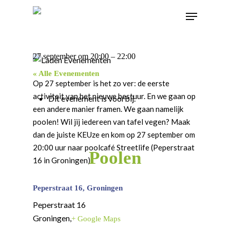
27 september
om
20:00
–
22:00
« Alle Evenementen
Op 27 september is het zo ver: de eerste
activiteit van het nieuwe bestuur. En we gaan op
Dit evenement is voorbij.
een andere manier framen. We gaan namelijk
poolen! Wil jij iedereen van tafel vegen? Maak
dan de juiste KEUze en kom op 27 september om
20:00 uur naar poolcafé Streetlife (Peperstraat
Poolen
16 in Groningen)
Peperstraat 16, Groningen
Peperstraat 16
Groningen
,
+ Google Maps