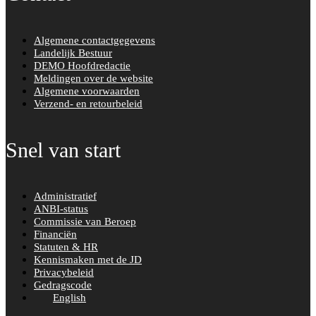
b
o
Algemene contactgegevens
o
Landelijk Bestuur
k
DEMO Hoofdredactie
Meldingen over de website
Algemene voorwaarden
Verzend- en retourbeleid
Snel van start
Administratief
ANBI-status
Commissie van Beroep
Financiën
Statuten & HR
Kennismaken met de JD
Privacybeleid
Gedragscode
English