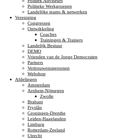
Politiek Adviseurs
Politieke Werkgroepen
Landelijke teams & netwerken
Vereniging
Congressen
Ontwikkeling
Coaches
Trainingen & Trainers
Landelijk Bestuur
DEMO
Vrienden van de Jonge Democraten
Partners
Vertrouwenspersonen
Webshop
Afdelingen
Amsterdam
Arnhem-Nijmegen
Zwolle
Brabant
Fryslân
Groningen-Drenthe
Leiden-Haaglanden
Limburg
Rotterdam-Zeeland
Utrecht