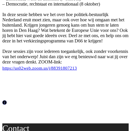
– Democratie, rechtstaat en internationaal (8 oktober)
In deze sessie hebben we het over hoe politiek-bestuurlijk
Nederland eruit moet zien, maar ook over hoe wij omgaan met het
buitenland. Krijgen jongeren genoeg kans om hun stem te laten
horen in Den Haag? Wat betekent de Europese Unie voor ons? Ook
jij hebt hier vast goede ideeën over. Deel ze met ons, en help ons om
deze in het verkiezingsprogramma van D66 te krijgen!
Deze sessies zijn voor iedereen toegankelijk, ook zonder voorkennis
van het onderwerp! Juist dan zijn we erg benieuwd naar wat jij over
deze vragen denkt. ZOOM-link:
https://us02web.zoom.us/j/88391807213
F
a
c
Contact
e