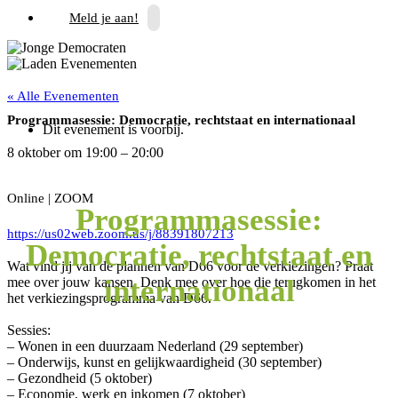
Meld je aan!
« Alle Evenementen
Programmasessie: Democratie, rechtstaat en internationaal
Dit evenement is voorbij.
8 oktober
om
19:00
–
20:00
Online | ZOOM
Programmasessie:
https://us02web.zoom.us/j/88391807213
Democratie, rechtstaat en
Wat vind jij van de plannen van D66 voor de verkiezingen? Praat
internationaal
mee over jouw kansen. Denk mee over hoe die terugkomen in het
het verkiezingsprogramma van D66.
Sessies:
– Wonen in een duurzaam Nederland (29 september)
– Onderwijs, kunst en gelijkwaardigheid (30 september)
– Gezondheid (5 oktober)
– Economie, werk en inkomen (7 oktober)