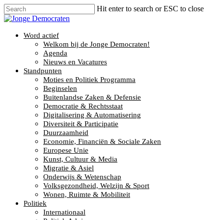
Hit enter to search or ESC to close
Word actief
Welkom bij de Jonge Democraten!
Agenda
Nieuws en Vacatures
Standpunten
Moties en Politiek Programma
Beginselen
Buitenlandse Zaken & Defensie
Democratie & Rechtsstaat
Digitalisering & Automatisering
Diversiteit & Participatie
Duurzaamheid
Economie, Financiën & Sociale Zaken
Europese Unie
Kunst, Cultuur & Media
Migratie & Asiel
Onderwijs & Wetenschap
Volksgezondheid, Welzijn & Sport
Wonen, Ruimte & Mobiliteit
Politiek
Internationaal