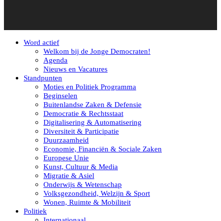
Word actief
Welkom bij de Jonge Democraten!
Agenda
Nieuws en Vacatures
Standpunten
Moties en Politiek Programma
Beginselen
Buitenlandse Zaken & Defensie
Democratie & Rechtsstaat
Digitalisering & Automatisering
Diversiteit & Participatie
Duurzaamheid
Economie, Financiën & Sociale Zaken
Europese Unie
Kunst, Cultuur & Media
Migratie & Asiel
Onderwijs & Wetenschap
Volksgezondheid, Welzijn & Sport
Wonen, Ruimte & Mobiliteit
Politiek
Internationaal