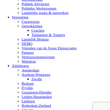
Politiek Adviseurs
Politieke Werkgroepen
Landelijke teams & netwerken
Vereniging
Congressen
Ontwikkeling
Coaches
Trainingen & Trainers
Landelijk Bestuur
DEMO
Vrienden van de Jonge Democraten
Partners
Vertrouwenspersonen
Webshop
Afdelingen
Amsterdam
Arnhem-Nijmegen
Zwolle
Brabant
Fryslân
Groningen-Drenthe
Leiden-Haaglanden
Limburg
Rotterdam-Zeeland