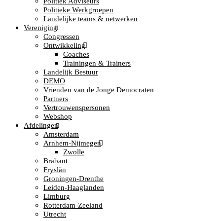
Politiek Adviseurs
Politieke Werkgroepen
Landelijke teams & netwerken
Vereniging
Congressen
Ontwikkeling
Coaches
Trainingen & Trainers
Landelijk Bestuur
DEMO
Vrienden van de Jonge Democraten
Partners
Vertrouwenspersonen
Webshop
Afdelingen
Amsterdam
Arnhem-Nijmegen
Zwolle
Brabant
Fryslân
Groningen-Drenthe
Leiden-Haaglanden
Limburg
Rotterdam-Zeeland
Utrecht