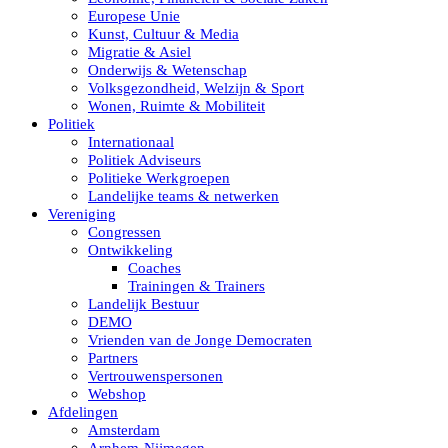
Europese Unie
Kunst, Cultuur & Media
Migratie & Asiel
Onderwijs & Wetenschap
Volksgezondheid, Welzijn & Sport
Wonen, Ruimte & Mobiliteit
Politiek
Internationaal
Politiek Adviseurs
Politieke Werkgroepen
Landelijke teams & netwerken
Vereniging
Congressen
Ontwikkeling
Coaches
Trainingen & Trainers
Landelijk Bestuur
DEMO
Vrienden van de Jonge Democraten
Partners
Vertrouwenspersonen
Webshop
Afdelingen
Amsterdam