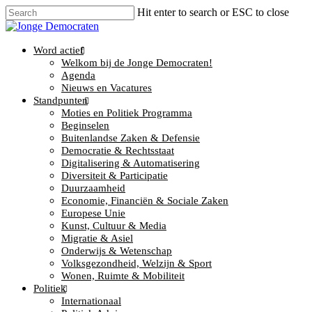
Hit enter to search or ESC to close
Word actief
Welkom bij de Jonge Democraten!
Agenda
Nieuws en Vacatures
Standpunten
Moties en Politiek Programma
Beginselen
Buitenlandse Zaken & Defensie
Democratie & Rechtsstaat
Digitalisering & Automatisering
Diversiteit & Participatie
Duurzaamheid
Economie, Financiën & Sociale Zaken
Europese Unie
Kunst, Cultuur & Media
Migratie & Asiel
Onderwijs & Wetenschap
Volksgezondheid, Welzijn & Sport
Wonen, Ruimte & Mobiliteit
Politiek
Internationaal