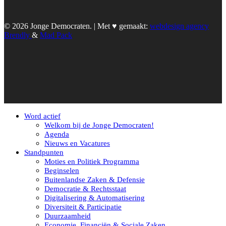
© 2026 Jonge Democraten. | Met ♥︎ gemaakt:
webdesign agency
Brendly
&
Mad Pack
Word actief
Welkom bij de Jonge Democraten!
Agenda
Nieuws en Vacatures
Standpunten
Moties en Politiek Programma
Beginselen
Buitenlandse Zaken & Defensie
Democratie & Rechtsstaat
Digitalisering & Automatisering
Diversiteit & Participatie
Duurzaamheid
Economie, Financiën & Sociale Zaken