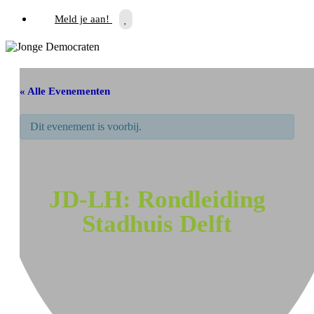
Meld je aan!
« Alle Evenementen
Dit evenement is voorbij.
JD-LH: Rondleiding
Stadhuis Delft