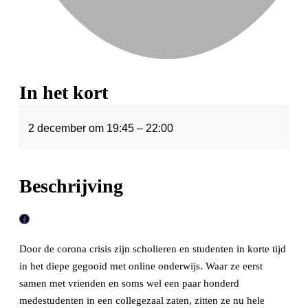
In het kort
2 december
om
19:45
–
22:00
Beschrijving
F
a
Door de corona crisis zijn scholieren en studenten in korte tijd
c
in het diepe gegooid met online onderwijs. Waar ze eerst
e
samen met vrienden en soms wel een paar honderd
b
medestudenten in een collegezaal zaten, zitten ze nu hele