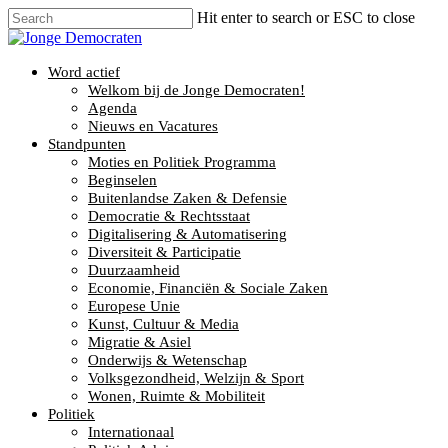
Hit enter to search or ESC to close
Word actief
Welkom bij de Jonge Democraten!
Agenda
Nieuws en Vacatures
Standpunten
Moties en Politiek Programma
Beginselen
Buitenlandse Zaken & Defensie
Democratie & Rechtsstaat
Digitalisering & Automatisering
Diversiteit & Participatie
Duurzaamheid
Economie, Financiën & Sociale Zaken
Europese Unie
Kunst, Cultuur & Media
Migratie & Asiel
Onderwijs & Wetenschap
Volksgezondheid, Welzijn & Sport
Wonen, Ruimte & Mobiliteit
Politiek
Internationaal