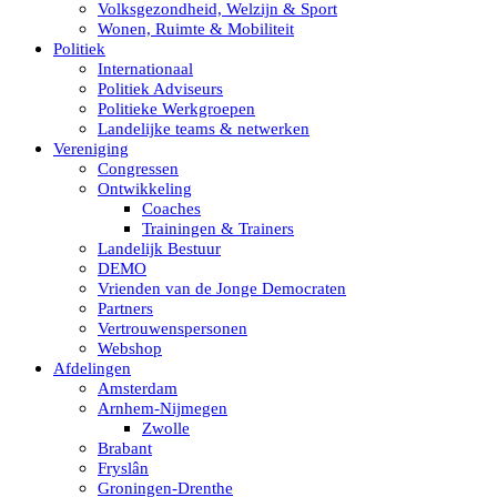
Volksgezondheid, Welzijn & Sport
Wonen, Ruimte & Mobiliteit
Politiek
Internationaal
Politiek Adviseurs
Politieke Werkgroepen
Landelijke teams & netwerken
Vereniging
Congressen
Ontwikkeling
Coaches
Trainingen & Trainers
Landelijk Bestuur
DEMO
Vrienden van de Jonge Democraten
Partners
Vertrouwenspersonen
Webshop
Afdelingen
Amsterdam
Arnhem-Nijmegen
Zwolle
Brabant
Fryslân
Groningen-Drenthe