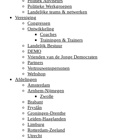
Politiek Adviseurs
Politieke Werkgroepen
Landelijke teams & netwerken
Vereniging
Congressen
Ontwikkeling
Coaches
Trainingen & Trainers
Landelijk Bestuur
DEMO
Vrienden van de Jonge Democraten
Partners
Vertrouwenspersonen
Webshop
Afdelingen
Amsterdam
Arnhem-Nijmegen
Zwolle
Brabant
Fryslân
Groningen-Drenthe
Leiden-Haaglanden
Limburg
Rotterdam-Zeeland
Utrecht