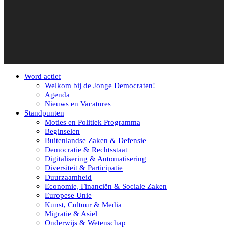
Word actief
Welkom bij de Jonge Democraten!
Agenda
Nieuws en Vacatures
Standpunten
Moties en Politiek Programma
Beginselen
Buitenlandse Zaken & Defensie
Democratie & Rechtsstaat
Digitalisering & Automatisering
Diversiteit & Participatie
Duurzaamheid
Economie, Financiën & Sociale Zaken
Europese Unie
Kunst, Cultuur & Media
Migratie & Asiel
Onderwijs & Wetenschap