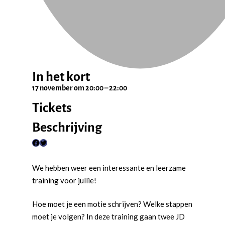
In het kort
17 november
om
20:00
–
22:00
Tickets
Beschrijving
F
T
a
w
We hebben weer een interessante en leerzame
c
i
training voor jullie!
e
t
b
t
Hoe moet je een motie schrijven? Welke stappen
o
e
moet je volgen? In deze training gaan twee JD
o
r