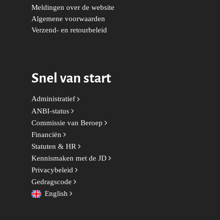
Meldingen over de website
Democraten
Economie, Financiën & S
Groningen-Drenthe
Algemene voorwaarden
Zaken
Partners
Verzend- en retourbeleid
Leiden-Haaglanden
Europese Unie
Vertrouwenspersonen
Limburg
Kunst, Cultuur & Media
Webshop
Rotterdam-Zeeland
Snel van start
Migratie & Asiel
Utrecht
Administratief
Onderwijs & Wetenscha
ANBI-status
Volksgezondheid, Welzij
Commissie van Beroep
Financiën
Sport
Statuten & HR
Wonen, Ruimte & Mobilit
Kennismaken met de JD
Privacybeleid
Gedragscode
English