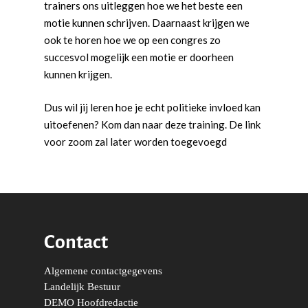
trainers ons uitleggen hoe we het beste een
k
motie kunnen schrijven. Daarnaast krijgen we
ook te horen hoe we op een congres zo
succesvol mogelijk een motie er doorheen
kunnen krijgen.
Word actief
Dus wil jij leren hoe je echt politieke invloed kan
Welkom bij de Jonge
uitoefenen? Kom dan naar deze training. De link
Standpunten
Democraten!
voor zoom zal later worden toegevoegd
Moties en Politiek Pro
Politiek
Agenda
Beginselen
Internationaal
Vereniging
Nieuws en Vacatures
Buitenlandse Zaken & D
Politiek Adviseurs
Congressen
Afdelingen
Democratie & Rechtssta
Politieke Werkgroepen
Ontwikkeling
Amsterdam
Meld je aan!
Contact
Coaches
Digitalisering & Automat
Landelijke teams & net
Landelijk Bestuur
Arnhem-Nijmegen
Algemene contactgegevens
Trainingen & Trainers
Zwolle
Diversiteit & Participatie
DEMO
Brabant
Landelijk Bestuur
DEMO Hoofdredactie
Duurzaamheid
Vrienden van de Jonge
Fryslân