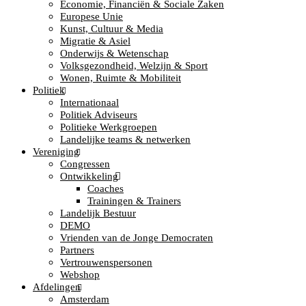
Economie, Financiën & Sociale Zaken
Europese Unie
Kunst, Cultuur & Media
Migratie & Asiel
Onderwijs & Wetenschap
Volksgezondheid, Welzijn & Sport
Wonen, Ruimte & Mobiliteit
Politiek
Internationaal
Politiek Adviseurs
Politieke Werkgroepen
Landelijke teams & netwerken
Vereniging
Congressen
Ontwikkeling
Coaches
Trainingen & Trainers
Landelijk Bestuur
DEMO
Vrienden van de Jonge Democraten
Partners
Vertrouwenspersonen
Webshop
Afdelingen
Amsterdam