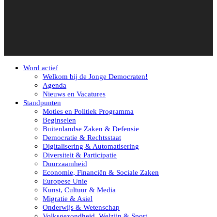
Word actief
Welkom bij de Jonge Democraten!
Agenda
Nieuws en Vacatures
Standpunten
Moties en Politiek Programma
Beginselen
Buitenlandse Zaken & Defensie
Democratie & Rechtsstaat
Digitalisering & Automatisering
Diversiteit & Participatie
Duurzaamheid
Economie, Financiën & Sociale Zaken
Europese Unie
Kunst, Cultuur & Media
Migratie & Asiel
Onderwijs & Wetenschap
Volksgezondheid, Welzijn & Sport