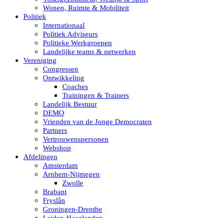
Wonen, Ruimte & Mobiliteit
Politiek
Internationaal
Politiek Adviseurs
Politieke Werkgroepen
Landelijke teams & netwerken
Vereniging
Congressen
Ontwikkeling
Coaches
Trainingen & Trainers
Landelijk Bestuur
DEMO
Vrienden van de Jonge Democraten
Partners
Vertrouwenspersonen
Webshop
Afdelingen
Amsterdam
Arnhem-Nijmegen
Zwolle
Brabant
Fryslân
Groningen-Drenthe
Leiden-Haaglanden