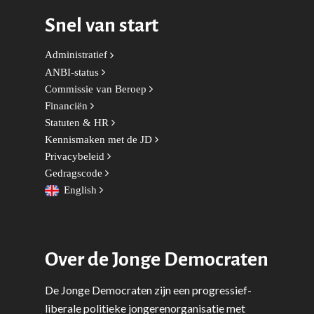
Zaken
Partners
Leiden-Haaglanden
Snel van start
Europese Unie
Vertrouwenspersonen
Limburg
Kunst, Cultuur & Media
Webshop
Administratief
Rotterdam-Zeeland
ANBI-status
Migratie & Asiel
Utrecht
Commissie van Beroep
Onderwijs & Wetenscha
Financiën
Statuten & HR
Volksgezondheid, Welzij
Kennismaken met de JD
Sport
Privacybeleid
Gedragscode
Wonen, Ruimte & Mobilit
English
Over de Jonge Democraten
De Jonge Democraten zijn een progressief-
liberale politieke jongerenorganisatie met