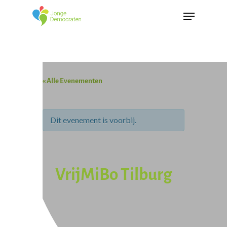
« Alle Evenementen
Dit evenement is voorbij.
VrijMiBo Tilburg