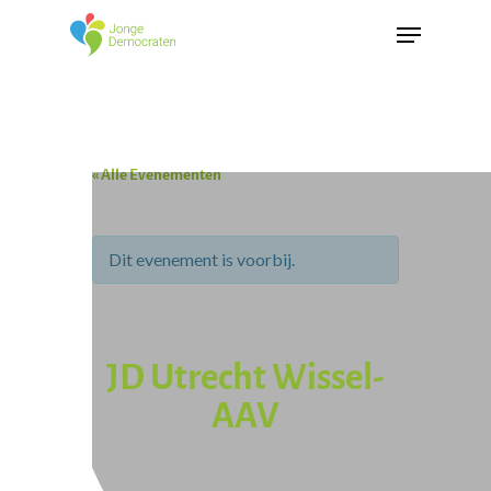
« Alle Evenementen
Dit evenement is voorbij.
JD Utrecht Wissel-
AAV