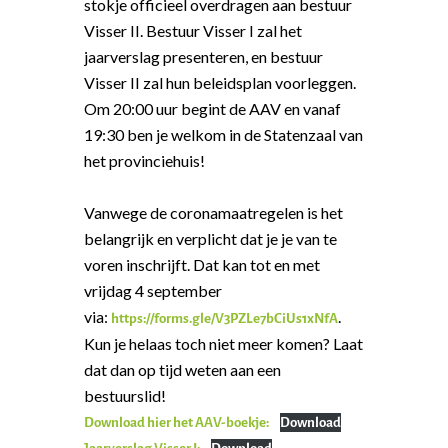
stokje officieel overdragen aan bestuur
Visser II. Bestuur Visser I zal het
jaarverslag presenteren, en bestuur
Visser II zal hun beleidsplan voorleggen.
Om 20:00 uur begint de AAV en vanaf
19:30 ben je welkom in de Statenzaal van
het provinciehuis!
Vanwege de coronamaatregelen is het
belangrijk en verplicht dat je je van te
voren inschrijft. Dat kan tot en met
vrijdag 4 september
via:
.
https://forms.gle/V3PZLe7bCiUs1xNfA
Word actief
Kun je helaas toch niet meer komen? Laat
Welkom bij de Jonge
Standpunten
dat dan op tijd weten aan een
Democraten!
bestuurslid!
Moties en Politiek Pro
Politiek
Download hier het AAV-boekje:
Agenda
Download
Beginselen
Internationaal
Vereniging