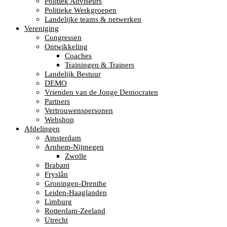
Politiek Adviseurs
Politieke Werkgroepen
Landelijke teams & netwerken
Vereniging
Congressen
Ontwikkeling
Coaches
Trainingen & Trainers
Landelijk Bestuur
DEMO
Vrienden van de Jonge Democraten
Partners
Vertrouwenspersonen
Webshop
Afdelingen
Amsterdam
Arnhem-Nijmegen
Zwolle
Brabant
Fryslân
Groningen-Drenthe
Leiden-Haaglanden
Limburg
Rotterdam-Zeeland
Utrecht