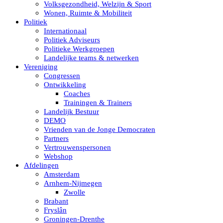
Volksgezondheid, Welzijn & Sport
Wonen, Ruimte & Mobiliteit
Politiek
Internationaal
Politiek Adviseurs
Politieke Werkgroepen
Landelijke teams & netwerken
Vereniging
Congressen
Ontwikkeling
Coaches
Trainingen & Trainers
Landelijk Bestuur
DEMO
Vrienden van de Jonge Democraten
Partners
Vertrouwenspersonen
Webshop
Afdelingen
Amsterdam
Arnhem-Nijmegen
Zwolle
Brabant
Fryslân
Groningen-Drenthe