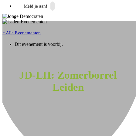
Meld je aan!
« Alle Evenementen
Dit evenement is voorbij.
JD-LH: Zomerborrel
Leiden