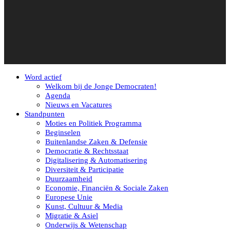
Word actief
Welkom bij de Jonge Democraten!
Agenda
Nieuws en Vacatures
Standpunten
Moties en Politiek Programma
Beginselen
Buitenlandse Zaken & Defensie
Democratie & Rechtsstaat
Digitalisering & Automatisering
Diversiteit & Participatie
Duurzaamheid
Economie, Financiën & Sociale Zaken
Europese Unie
Kunst, Cultuur & Media
Migratie & Asiel
Onderwijs & Wetenschap