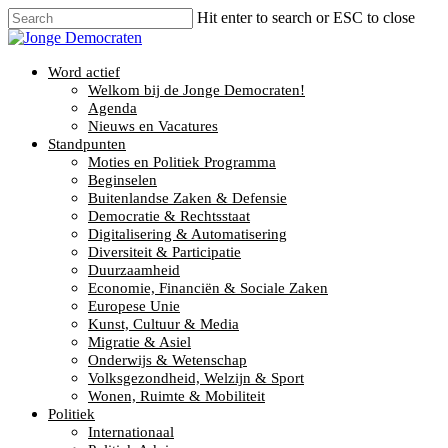
Hit enter to search or ESC to close
Word actief
Welkom bij de Jonge Democraten!
Agenda
Nieuws en Vacatures
Standpunten
Moties en Politiek Programma
Beginselen
Buitenlandse Zaken & Defensie
Democratie & Rechtsstaat
Digitalisering & Automatisering
Diversiteit & Participatie
Duurzaamheid
Economie, Financiën & Sociale Zaken
Europese Unie
Kunst, Cultuur & Media
Migratie & Asiel
Onderwijs & Wetenschap
Volksgezondheid, Welzijn & Sport
Wonen, Ruimte & Mobiliteit
Politiek
Internationaal