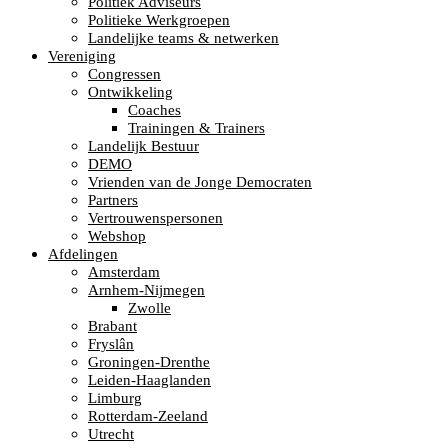
Politiek Adviseurs
Politieke Werkgroepen
Landelijke teams & netwerken
Vereniging
Congressen
Ontwikkeling
Coaches
Trainingen & Trainers
Landelijk Bestuur
DEMO
Vrienden van de Jonge Democraten
Partners
Vertrouwenspersonen
Webshop
Afdelingen
Amsterdam
Arnhem-Nijmegen
Zwolle
Brabant
Fryslân
Groningen-Drenthe
Leiden-Haaglanden
Limburg
Rotterdam-Zeeland
Utrecht