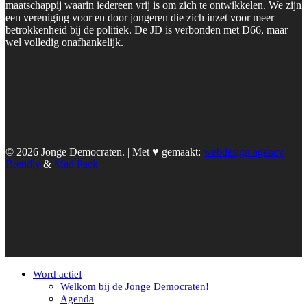
maatschappij waarin iedereen vrij is om zich te ontwikkelen. We zijn
een vereniging voor en door jongeren die zich inzet voor meer
betrokkenheid bij de politiek. De JD is verbonden met D66, maar
wel volledig onafhankelijk.
© 2026 Jonge Democraten. | Met ♥︎ gemaakt:
webdesign agency
Brendly
&
Mad Pack
Word actief
Welkom bij de Jonge Democraten!
Agenda