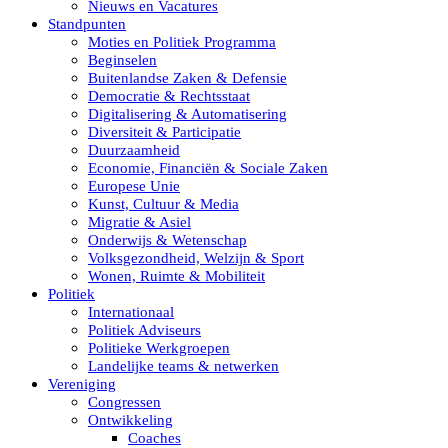
Nieuws en Vacatures
Standpunten
Moties en Politiek Programma
Beginselen
Buitenlandse Zaken & Defensie
Democratie & Rechtsstaat
Digitalisering & Automatisering
Diversiteit & Participatie
Duurzaamheid
Economie, Financiën & Sociale Zaken
Europese Unie
Kunst, Cultuur & Media
Migratie & Asiel
Onderwijs & Wetenschap
Volksgezondheid, Welzijn & Sport
Wonen, Ruimte & Mobiliteit
Politiek
Internationaal
Politiek Adviseurs
Politieke Werkgroepen
Landelijke teams & netwerken
Vereniging
Congressen
Ontwikkeling
Coaches