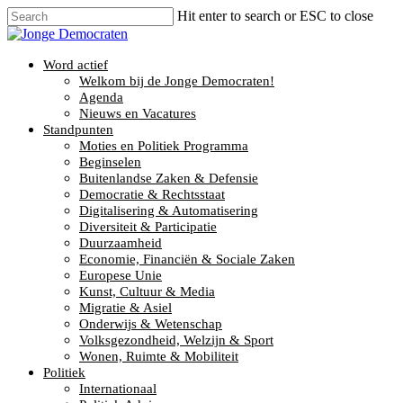
Hit enter to search or ESC to close
Word actief
Welkom bij de Jonge Democraten!
Agenda
Nieuws en Vacatures
Standpunten
Moties en Politiek Programma
Beginselen
Buitenlandse Zaken & Defensie
Democratie & Rechtsstaat
Digitalisering & Automatisering
Diversiteit & Participatie
Duurzaamheid
Economie, Financiën & Sociale Zaken
Europese Unie
Kunst, Cultuur & Media
Migratie & Asiel
Onderwijs & Wetenschap
Volksgezondheid, Welzijn & Sport
Wonen, Ruimte & Mobiliteit
Politiek
Internationaal