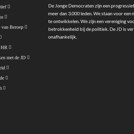
De Jonge Democraten zijn een progressief
tief
meer dan 3.000 leden. We staan voor een m
tus
te ontwikkelen. We zijn een vereniging voo
 van Beroep
betrokkenheid bij de politiek. De JD is v
onafhankelijk.
& HR
en met de JD
leid
ode
sh