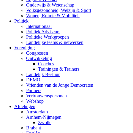
Onderwijs & Wetenschap
Volksgezondheid, Welzijn & Sport
Wonen, Ruimte & Mobiliteit
Politiek
Internationaal
Politiek Adviseurs
Politieke Werkgroepen
Landelijke teams & netwerken
Vereniging
Congressen
Ontwikkeling
Coaches
Trainingen & Trainers
Landelijk Bestuur
DEMO
Vrienden van de Jonge Democraten
Partners
Vertrouwenspersonen
Webshop
Afdelingen
Amsterdam
Arnhem-Nijmegen
Zwolle
Brabant