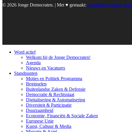
© 2026 Jonge Democraten. | Met ♥︎ gemaakt:
webdesign agency Bre
Word actief
Welkom bij de Jonge Democraten!
Agenda
Nieuws en Vacatures
Standpunten
Moties en Politiek Programma
Beginselen
Buitenlandse Zaken & Defensie
Democratie & Rechtsstaat
Digitalisering & Automatisering
Diversiteit & Participatie
Duurzaamheid
Economie, Financiën & Sociale Zaken
Europese Unie
Kunst, Cultuur & Media
Migratie & Asiel