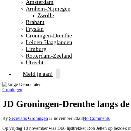
Amsterdam
Arnhem-Nijmegen
Zwolle
Brabant
Fryslân
Groningen-Drenthe
Leiden-Haaglanden
Limburg
Rotterdam-Zeeland
Utrecht
Meld je aan!
Groningen
JD Groningen-Drenthe langs de
By
Secretaris Groningen
12 november 2023
No Comments
Op vrijdag 10 november was D66 lijsttrekker Rob Jetten op bezoek i