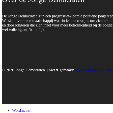
De Jonge Democraten zijn een progressief-liberale politieke jongeren
We staan voor een maatschappij waarin iedereen vrij is om zich te on
en door jongeren die zich inzet voor meer betrokkenheid bij de polit
wel volledig onafhankelijk.
© 2026 Jonge Democraten. | Met ♥︎ gemaakt:
webdesign agency Bre
Word actief