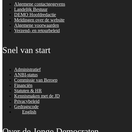
Algemene contactgegevens
Landelijk Bestuur
DEMO Hoofdredactie
Meldingen over de website
Algemene voorwaarden
Verzend- en retourbeleid
Snel van start
Administratief
ANBI-status
Commissie van Beroep
Financiën
Statuten & HR
Kennismaken met de JD
Privacybeleid
Gedragscode
English
Over de Jonge Democraten