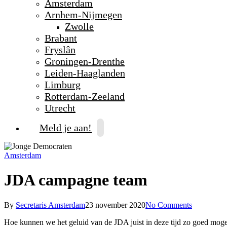
Amsterdam
Arnhem-Nijmegen
Zwolle
Brabant
Fryslân
Groningen-Drenthe
Leiden-Haaglanden
Limburg
Rotterdam-Zeeland
Utrecht
Meld je aan!
Amsterdam
JDA campagne team
By
Secretaris Amsterdam
23 november 2020
No Comments
Hoe kunnen we het geluid van de JDA juist in deze tijd zo goed mogel