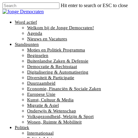
Hit enter to search or ESC to close
Word actief
Welkom bij de Jonge Democraten!
Agenda
Nieuws en Vacatures
Standpunten
Moties en Politiek Programma
Beginselen
Buitenlandse Zaken & Defensie
Democratie & Rechtsstaat
Digitalisering & Automatisering
Diversiteit & Participatie
Duurzaamheid
Economie, Financiën & Sociale Zaken
Europese Unie
Kunst, Cultuur & Media
Migratie & Asiel
Onderwijs & Wetenschap
Volksgezondheid, Welzijn & Sport
Wonen, Ruimte & Mobiliteit
Politiek
Internationaal