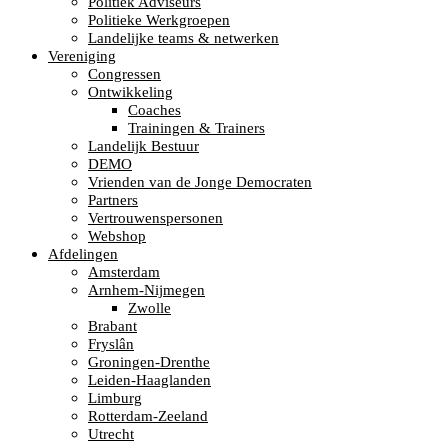
Politiek Adviseurs
Politieke Werkgroepen
Landelijke teams & netwerken
Vereniging
Congressen
Ontwikkeling
Coaches
Trainingen & Trainers
Landelijk Bestuur
DEMO
Vrienden van de Jonge Democraten
Partners
Vertrouwenspersonen
Webshop
Afdelingen
Amsterdam
Arnhem-Nijmegen
Zwolle
Brabant
Fryslân
Groningen-Drenthe
Leiden-Haaglanden
Limburg
Rotterdam-Zeeland
Utrecht