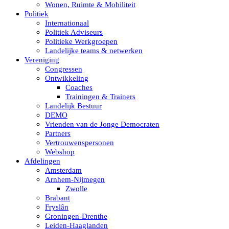
Wonen, Ruimte & Mobiliteit
Politiek
Internationaal
Politiek Adviseurs
Politieke Werkgroepen
Landelijke teams & netwerken
Vereniging
Congressen
Ontwikkeling
Coaches
Trainingen & Trainers
Landelijk Bestuur
DEMO
Vrienden van de Jonge Democraten
Partners
Vertrouwenspersonen
Webshop
Afdelingen
Amsterdam
Arnhem-Nijmegen
Zwolle
Brabant
Fryslân
Groningen-Drenthe
Leiden-Haaglanden