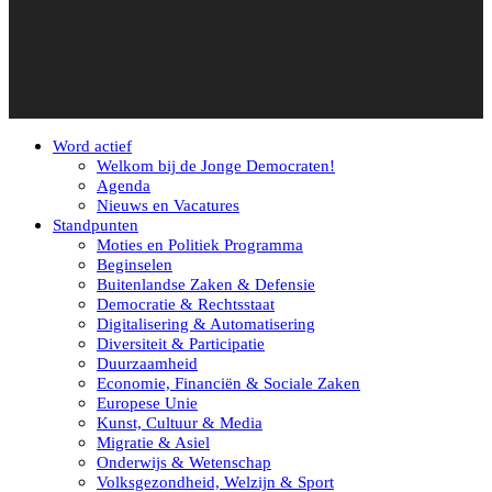
Word actief
Welkom bij de Jonge Democraten!
Agenda
Nieuws en Vacatures
Standpunten
Moties en Politiek Programma
Beginselen
Buitenlandse Zaken & Defensie
Democratie & Rechtsstaat
Digitalisering & Automatisering
Diversiteit & Participatie
Duurzaamheid
Economie, Financiën & Sociale Zaken
Europese Unie
Kunst, Cultuur & Media
Migratie & Asiel
Onderwijs & Wetenschap
Volksgezondheid, Welzijn & Sport