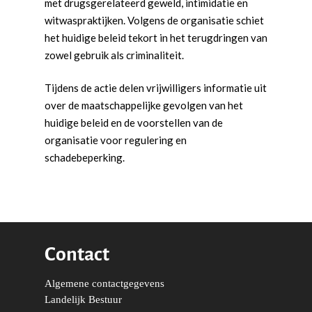
Duurzaamheid
Vrienden van de Jonge
Fryslân
met drugsgerelateerd geweld, intimidatie en
witwaspraktijken. Volgens de organisatie schiet
Democraten
Economie, Financiën & S
Groningen-Drenthe
het huidige beleid tekort in het terugdringen van
Zaken
Partners
zowel gebruik als criminaliteit.
Leiden-Haaglanden
Europese Unie
Vertrouwenspersonen
Limburg
Tijdens de actie delen vrijwilligers informatie uit
Kunst, Cultuur & Media
Webshop
over de maatschappelijke gevolgen van het
Rotterdam-Zeeland
huidige beleid en de voorstellen van de
Migratie & Asiel
Utrecht
organisatie voor regulering en
Onderwijs & Wetenscha
schadebeperking.
Volksgezondheid, Welzij
Sport
Wonen, Ruimte & Mobilit
Contact
Algemene contactgegevens
Landelijk Bestuur