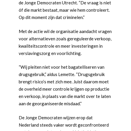
de Jonge Democraten Utrecht. “De vraag is niet
óf die markt bestaat, maar wie hem controleert.
Op dit moment zijn dat criminelen.”
Met de actie wil de organisatie aandacht vragen
voor alternatieven zoals gereguleerde verkoop,
Word actief
kwaliteitscontrole en meer investeringen in
verslavingszorg en voorlichting.
Welkom bij de Jonge
Standpunten
Democraten!
Moties en Politiek Pro
Politiek
“Wij pleiten niet voor het bagatelliseren van
Agenda
drugsgebruik,” aldus Lemette. “Drugsgebruik
Beginselen
Internationaal
Vereniging
brengt risico’s met zich mee. Juist daarom moet
Nieuws en Vacatures
Buitenlandse Zaken & D
Politiek Adviseurs
Congressen
Afdelingen
de overheid meer controle krijgen op productie
en verkoop, in plaats van die markt over te laten
Democratie & Rechtssta
Politieke Werkgroepen
Ontwikkeling
Amsterdam
Meld je aan!
aan de georganiseerde misdaad.”
Coaches
Digitalisering & Automat
Landelijke teams & net
Landelijk Bestuur
Arnhem-Nijmegen
De Jonge Democraten wijzen erop dat
Trainingen & Trainers
Zwolle
Diversiteit & Participatie
DEMO
Brabant
Nederland steeds vaker wordt geconfronteerd