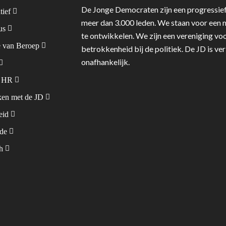
De Jonge Democraten zijn een progressief
tief
meer dan 3.000 leden. We staan voor een m
tus
te ontwikkelen. We zijn een vereniging voo
 van Beroep
betrokkenheid bij de politiek. De JD is v
onafhankelijk.
& HR
en met de JD
leid
ode
sh