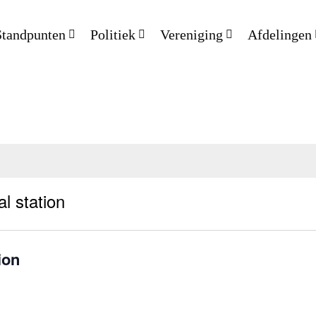
Standpunten
Politiek
Vereniging
Afdelingen
l station
ion