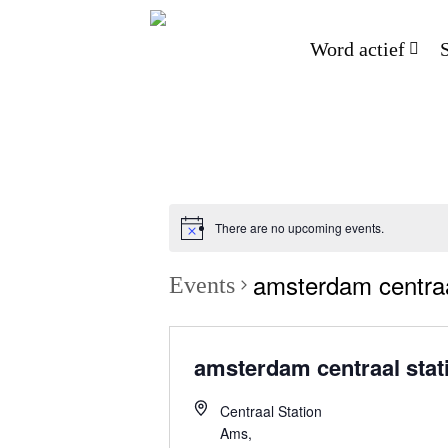
Word actief
There are no upcoming events.
amsterdam centraa
Events
amsterdam centraal stat
Centraal Station
Ams
,