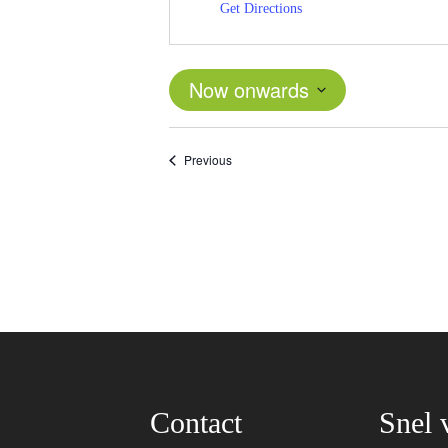
Get Directions
Now onwards
Select
date.
Events
Previous
Contact
Snel 