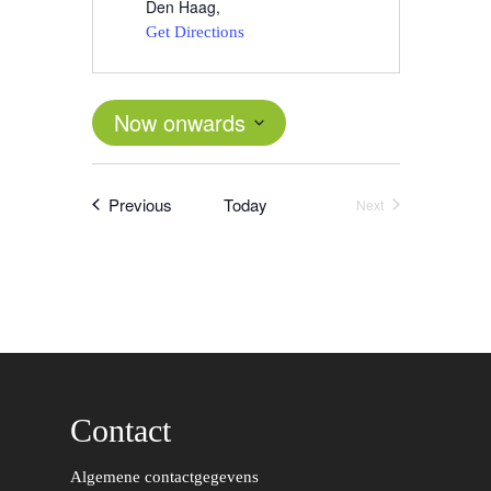
Den Haag
,
Get Directions
Now onwards
Select
date.
Events
Previous
Today
Next
Events
Contact
Word actief
Algemene contactgegevens