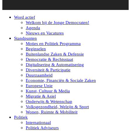
Word actief
Welkom bij de Jonge Democraten!
Agenda
Nieuws en Vacatures
Standpunten
Moties en Politiek Programma
Beginselen
Buitenlandse Zaken & Defensie
Democratie & Rechtsstaat
Digitalisering & Automatisering
Diversiteit & Participatie
Duurzaamheid
Economie, Financiën & Sociale Zaken
Europese Unie
Kunst, Cultuur & Media
Migratie & Asiel
Onderwijs & Wetenschap
Volksgezondheid, Welzijn & Sport
Wonen, Ruimte & Mobiliteit
Politiek
Internationaal
Politiek Adviseurs