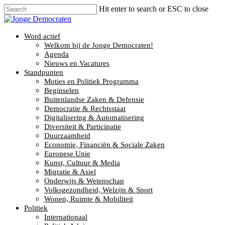
Hit enter to search or ESC to close
Word actief
Welkom bij de Jonge Democraten!
Agenda
Nieuws en Vacatures
Standpunten
Moties en Politiek Programma
Beginselen
Buitenlandse Zaken & Defensie
Democratie & Rechtsstaat
Digitalisering & Automatisering
Diversiteit & Participatie
Duurzaamheid
Economie, Financiën & Sociale Zaken
Europese Unie
Kunst, Cultuur & Media
Migratie & Asiel
Onderwijs & Wetenschap
Volksgezondheid, Welzijn & Sport
Wonen, Ruimte & Mobiliteit
Politiek
Internationaal