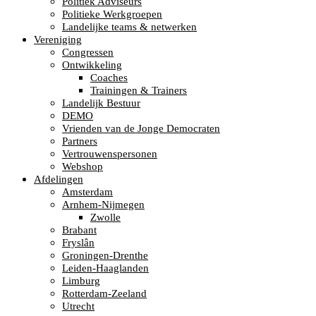
Politiek Adviseurs
Politieke Werkgroepen
Landelijke teams & netwerken
Vereniging
Congressen
Ontwikkeling
Coaches
Trainingen & Trainers
Landelijk Bestuur
DEMO
Vrienden van de Jonge Democraten
Partners
Vertrouwenspersonen
Webshop
Afdelingen
Amsterdam
Arnhem-Nijmegen
Zwolle
Brabant
Fryslân
Groningen-Drenthe
Leiden-Haaglanden
Limburg
Rotterdam-Zeeland
Utrecht