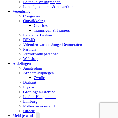
Politieke Werkgroepen
Landelijke teams & netwerken
Vereniging
Congressen
Ontwikkeling
Coaches
Trainingen & Trainers
Landelijk Bestuur
DEMO
Vrienden van de Jonge Democraten
Partners
Vertrouwenspersonen
Webshop
Afdelingen
Amsterdam
Arnhem-Nijmegen
Zwolle
Brabant
Fryslân
Groningen-Drenthe
Leiden-Haaglanden
Limburg
Rotterdam-Zeeland
Utrecht
Meld je aan!