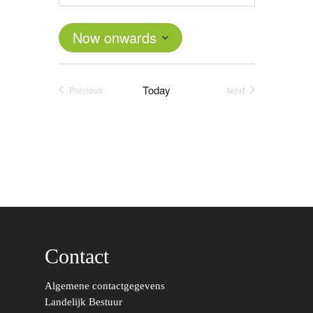
Now onwards
Select
date.
Today
Previous
Next
Events
Events
Contact
Word actief
Algemene contactgegevens
Welkom bij de Jonge
Standpunten
Landelijk Bestuur