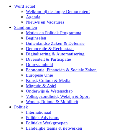
Word actief
Welkom bij de Jonge Democraten!
Agenda
Nieuws en Vacatures
Standpunten
Moties en Politiek Programma
Beginselen
Buitenlandse Zaken & Defensie
Democratie & Rechtsstaat
Digitalisering & Automatisering
Diversiteit & Participatie
Duurzaamheid
Economie, Financiën & Sociale Zaken
Europese Unie
Kunst, Cultuur & Media
Migratie & Asiel
Onderwijs & Wetenschap
Volksgezondheid, Welzijn & Sport
Wonen, Ruimte & Mobiliteit
Politiek
Internationaal
Politiek Adviseurs
Politieke Werkgroepen
Landelijke teams & netwerken