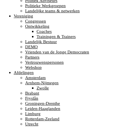
Politiek Adviseurs
Politieke Werkgroepen
Landelijke teams & netwerken
Vereniging
Congressen
Ontwikkeling
Coaches
Trainingen & Trainers
Landelijk Bestuur
DEMO
Vrienden van de Jonge Democraten
Partners
Vertrouwenspersonen
Webshop
Afdelingen
Amsterdam
Arnhem-Nijmegen
Zwolle
Brabant
Fryslân
Groningen-Drenthe
Leiden-Haaglanden
Limburg
Rotterdam-Zeeland
Utrecht