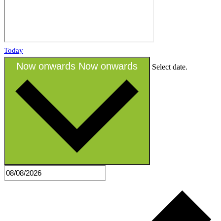
Today
Now onwards
Now onwards
Select date.