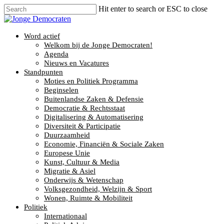
Hit enter to search or ESC to close
Word actief
Welkom bij de Jonge Democraten!
Agenda
Nieuws en Vacatures
Standpunten
Moties en Politiek Programma
Beginselen
Buitenlandse Zaken & Defensie
Democratie & Rechtsstaat
Digitalisering & Automatisering
Diversiteit & Participatie
Duurzaamheid
Economie, Financiën & Sociale Zaken
Europese Unie
Kunst, Cultuur & Media
Migratie & Asiel
Onderwijs & Wetenschap
Volksgezondheid, Welzijn & Sport
Wonen, Ruimte & Mobiliteit
Politiek
Internationaal