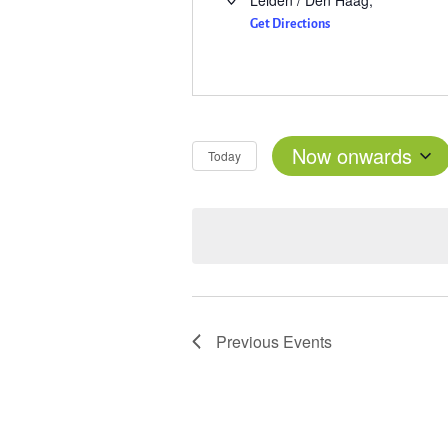
Leiden / Den Haag
,
Get Directions
Now onwards
Today
Select
date.
Previous
Events