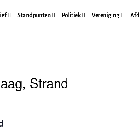
ief
Standpunten
Politiek
Vereniging
Afd
aag, Strand
d