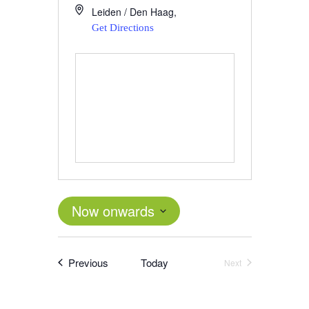
Leiden / Den Haag
,
Get Directions
Now onwards
Select
date.
Events
Previous
Today
Next
Events