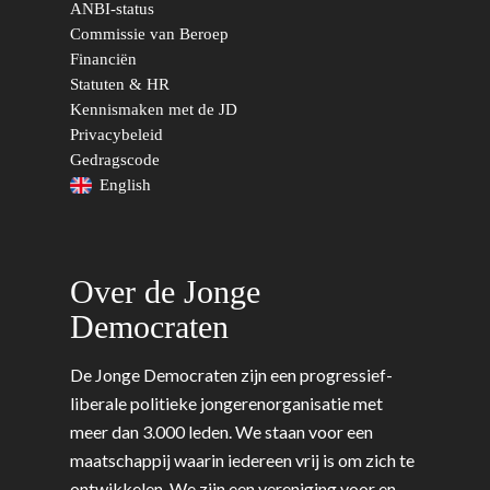
Europese Unie
Vertrouwenspersonen
ANBI-status
Limburg
Commissie van Beroep
Kunst, Cultuur & Media
Webshop
Rotterdam-Zeeland
Financiën
Statuten & HR
Migratie & Asiel
Utrecht
Kennismaken met de JD
Onderwijs & Wetenscha
Privacybeleid
Gedragscode
Volksgezondheid, Welzij
English
Sport
Wonen, Ruimte & Mobilit
Over de Jonge
Democraten
De Jonge Democraten zijn een progressief-
liberale politieke jongerenorganisatie met
meer dan 3.000 leden. We staan voor een
maatschappij waarin iedereen vrij is om zich te
ontwikkelen. We zijn een vereniging voor en