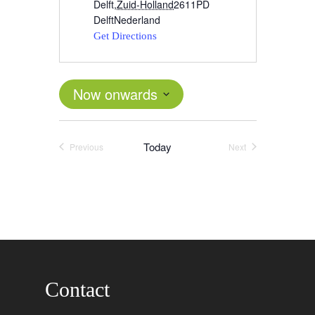
Delft
,
Zuid-Holland
2611PD
Delft
Nederland
Get Directions
Now onwards
Select
date.
Today
Previous
Next
Events
Events
Contact
Word actief