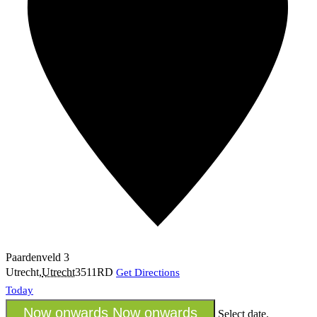
Paardenveld 3
Utrecht
,
Utrecht
3511RD
Get Directions
Today
Now onwards
Now onwards
Select date.