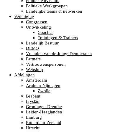
Politiek Adviseurs
Politieke Werkgroepen
Landelijke teams & netwerken
Vereniging
Congressen
Ontwikkeling
Coaches
Trainingen & Trainers
Landelijk Bestuur
DEMO
Vrienden van de Jonge Democraten
Partners
Vertrouwenspersonen
Webshop
Afdelingen
Amsterdam
Arnhem-Nijmegen
Zwolle
Brabant
Fryslân
Groningen-Drenthe
Leiden-Haaglanden
Limburg
Rotterdam-Zeeland
Utrecht