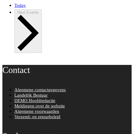
Today
Next
Events
Contact
Algemene contactgegevens
Landelijk Bestuur
DEMO Hoofdredactie
Meldingen over de website
Algemene voorwaarden
Verzend- en retourbeleid