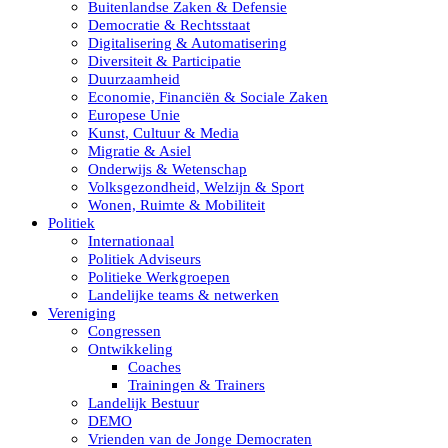
Buitenlandse Zaken & Defensie
Democratie & Rechtsstaat
Digitalisering & Automatisering
Diversiteit & Participatie
Duurzaamheid
Economie, Financiën & Sociale Zaken
Europese Unie
Kunst, Cultuur & Media
Migratie & Asiel
Onderwijs & Wetenschap
Volksgezondheid, Welzijn & Sport
Wonen, Ruimte & Mobiliteit
Politiek
Internationaal
Politiek Adviseurs
Politieke Werkgroepen
Landelijke teams & netwerken
Vereniging
Congressen
Ontwikkeling
Coaches
Trainingen & Trainers
Landelijk Bestuur
DEMO
Vrienden van de Jonge Democraten