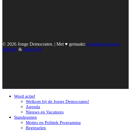
© 2026 Jonge Democraten. | Met ♥︎ gemaakt:
webdesign agency
Brendly
&
Mad Pack
Word actief
Welkom bij de Jonge Democraten!
Agenda
Nieuws en Vacatures
Standpunten
Moties en Politiek Programma
Beginselen