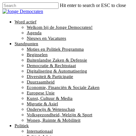
Hit enter to search or ESC to close
Word actief
Welkom bij de Jonge Democraten!
Agenda
Nieuws en Vacatures
Standpunten
Moties en Politiek Programma
Beginselen
Buitenlandse Zaken & Defensie
Democratie & Rechtsstaat
Digitalisering & Automatisering
Diversiteit & Participatie
Duurzaamheid
Economie, Financiën & Sociale Zaken
Europese Unie
Kunst, Cultuur & Media
Migratie & Asiel
Onderwijs & Wetenschap
Volksgezondheid, Welzijn & Sport
Wonen, Ruimte & Mobiliteit
Politiek
Internationaal