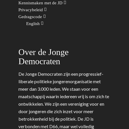
Rotterdam-Zeeland
Kennismaken met de JD
Migratie & Asiel
Privacybeleid
Utrecht
Gedragscode
Onderwijs & Wetenscha
English
Volksgezondheid, Welzij
Sport
Over de Jonge
Wonen, Ruimte & Mobilit
Democraten
De Jonge Democraten zijn een progressief-
liberale politieke jongerenorganisatie met
meer dan 3.000 leden. We staan voor een
maatschappij waarin iedereen vrij is om zich te
ontwikkelen. We zijn een vereniging voor en
door jongeren die zich inzet voor meer
betrokkenheid bij de politiek. De JD is
verbonden met D66, maar wel volledig