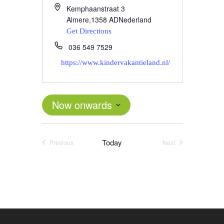
Kemphaanstraat 3
Almere
,
1358 AD
Nederland
Get Directions
036 549 7529
https://www.kindervakantieland.nl/
Now onwards
Select
date.
Today
Previous
Next
Events
Events