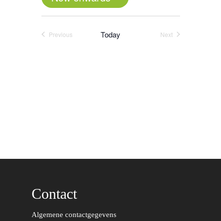
Select
date.
Today
Previous
Next
Events
Events
Contact
Word actief
Algemene contactgegevens