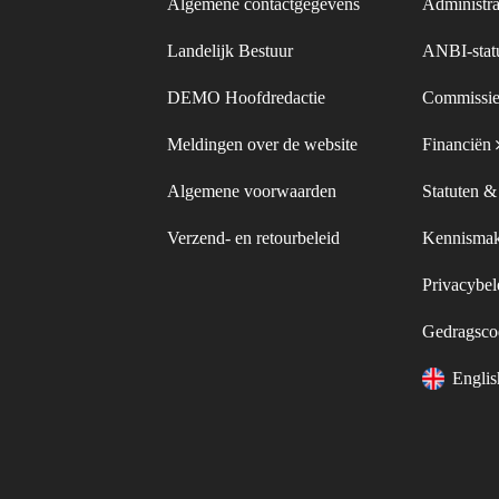
Algemene contactgegevens
Administra
Landelijk Bestuur
ANBI-sta
DEMO Hoofdredactie
Commissie
Meldingen over de website
Financiën
Algemene voorwaarden
Statuten 
Verzend- en retourbeleid
Kennismak
Privacybe
Gedragsc
Engli