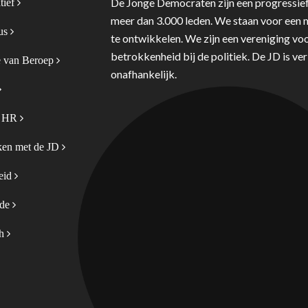
De Jonge Democraten zijn een progressief
tief
meer dan 3.000 leden. We staan voor een m
tus
te ontwikkelen. We zijn een vereniging voo
betrokkenheid bij de politiek. De JD is v
 van Beroep
onafhankelijk.
& HR
en met de JD
leid
ode
sh