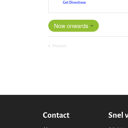
Get Directions
Now onwards
Select
date.
Previous
Events
Contact
Snel 