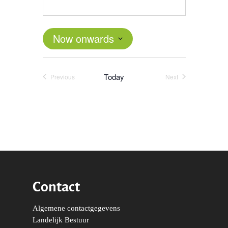
Now onwards
Select
date.
Today
Previous
Next
Events
Events
Contact
Word actief
Welkom bij de Jonge
Algemene contactgegevens
Standpunten
Landelijk Bestuur
Democraten!