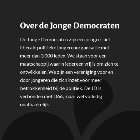
Onderwijs & Wetenscha
Volksgezondheid, Welzij
Sport
Over de Jonge Democraten
Wonen, Ruimte & Mobilit
De Jonge Democraten zijn een progressief-
liberale politieke jongerenorganisatie met
meer dan 3.000 leden. We staan voor een
maatschappij waarin iedereen vrij is om zich te
ontwikkelen. We zijn een vereniging voor en
door jongeren die zich inzet voor meer
betrokkenheid bij de politiek. De JD is
verbonden met D66, maar wel volledig
onafhankelijk.