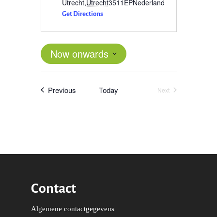
Utrecht
,
Utrecht
3511EP
Nederland
Get Directions
Now onwards
Select
date.
Events
Previous
Today
Next
Events
Contact
Word actief
Welkom bij de Jonge
Standpunten
Algemene contactgegevens