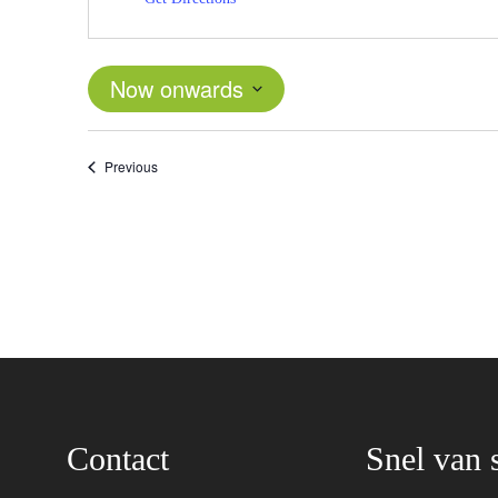
Now onwards
Select
date.
Events
Previous
Contact
Snel van s