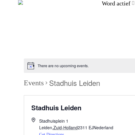
Word actief
There are no upcoming events.
Stadhuis Leiden
Events
Stadhuis Leiden
Stadhuisplein 1
Leiden
,
Zuid-Holland
2311 EJ
Nederland
Get Directions