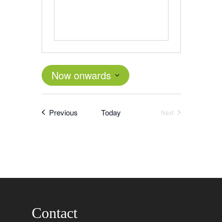
Now onwards
Select
date.
Events
Previous
Today
Next
Events
Word actief
Contact