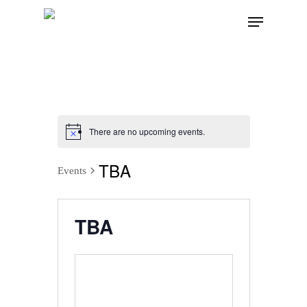
There are no upcoming events.
TBA
Events
TBA