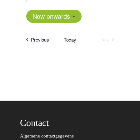
Now onwards
Select
date.
Events
Previous
Today
Next
Events
Contact
Word actief
Algemene contactgegevens