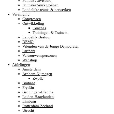
Politiek Adviseurs
Politieke Werkgroepen
Landelijke teams & netwerken
Vereniging
Congressen
Ontwikkeling
Coaches
Trainingen & Trainers
Landelijk Bestuur
DEMO
Vrienden van de Jonge Democraten
Partners
Vertrouwenspersonen
Webshop
Afdelingen
Amsterdam
Arnhem-Nijmegen
Zwolle
Brabant
Fryslân
Groningen-Drenthe
Leiden-Haaglanden
Limburg
Rotterdam-Zeeland
Utrecht