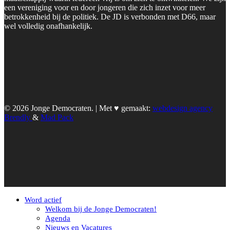
een vereniging voor en door jongeren die zich inzet voor meer
betrokkenheid bij de politiek. De JD is verbonden met D66, maar
wel volledig onafhankelijk.
© 2026 Jonge Democraten. | Met ♥︎ gemaakt:
webdesign agency
Brendly
&
Mad Pack
Word actief
Welkom bij de Jonge Democraten!
Agenda
Nieuws en Vacatures