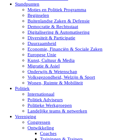
Standpunten
Moties en Politiek Programma
Beginselen
Buitenlandse Zaken & Defensie
Democratie & Rechtsstaat
Digitalisering & Automatisering
Diversiteit & Participatie
Duurzaamheid
Economie, Financiën & Sociale Zaken
Europese Unie
Kunst, Cultuur & Media
Migratie & Asiel
Onderwijs & Wetenschap
Volksgezondheid, Welzijn & Sport
Wonen, Ruimte & Mobiliteit
Politiek
Internationaal
Politiek Adviseurs
Politieke Werkgroepen
Landelijke teams & netwerken
Vereniging
Congressen
Ontwikkeling
Coaches
Trainingen & Trainers