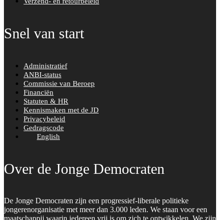
Verzend- en retourbeleid
Snel van start
Administratief
ANBI-status
Commissie van Beroep
Financiën
Statuten & HR
Kennismaken met de JD
Privacybeleid
Gedragscode
English
Over de Jonge Democraten
De Jonge Democraten zijn een progressief-liberale politieke
jongerenorganisatie met meer dan 3.000 leden. We staan voor een
maatschappij waarin iedereen vrij is om zich te ontwikkelen. We zijn