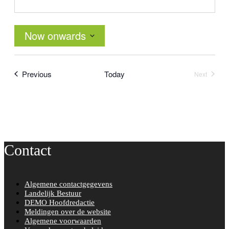
Now onwards
Select
date.
Events
Previous
Today
Next
Events
Contact
Algemene contactgegevens
Landelijk Bestuur
DEMO Hoofdredactie
Meldingen over de website
Algemene voorwaarden