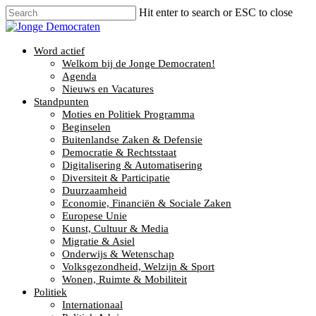
Hit enter to search or ESC to close
Word actief
Welkom bij de Jonge Democraten!
Agenda
Nieuws en Vacatures
Standpunten
Moties en Politiek Programma
Beginselen
Buitenlandse Zaken & Defensie
Democratie & Rechtsstaat
Digitalisering & Automatisering
Diversiteit & Participatie
Duurzaamheid
Economie, Financiën & Sociale Zaken
Europese Unie
Kunst, Cultuur & Media
Migratie & Asiel
Onderwijs & Wetenschap
Volksgezondheid, Welzijn & Sport
Wonen, Ruimte & Mobiliteit
Politiek
Internationaal