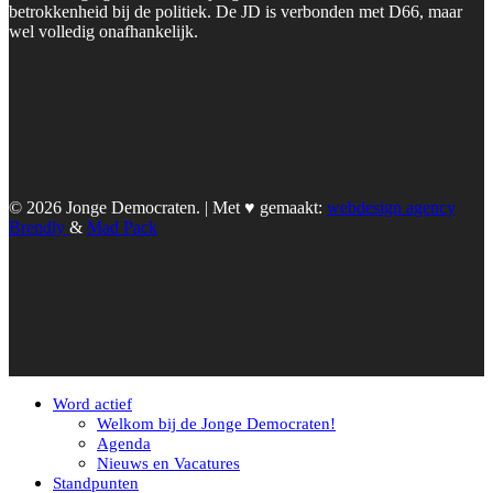
betrokkenheid bij de politiek. De JD is verbonden met D66, maar
wel volledig onafhankelijk.
© 2026 Jonge Democraten. | Met ♥︎ gemaakt:
webdesign agency
Brendly
&
Mad Pack
Word actief
Welkom bij de Jonge Democraten!
Agenda
Nieuws en Vacatures
Standpunten