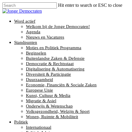
Hit enter to search or ESC to close
Word actief
Welkom bij de Jonge Democraten!
Agenda
Nieuws en Vacatures
Standpunten
Moties en Politiek Programma
Beginselen
Buitenlandse Zaken & Defensie
Democratie & Rechtsstaat
Digitalisering & Automatisering
Diversiteit & Participatie
Duurzaamheid
Economie, Financiën & Sociale Zaken
Europese Unie
Kunst, Cultuur & Media
Migratie & Asiel
Onderwijs & Wetenschap
Volksgezondheid, Welzijn & Sport
Wonen, Ruimte & Mobiliteit
Politiek
Internationaal