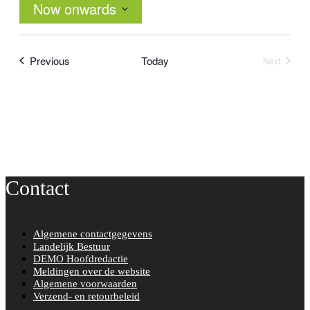
Now onwards
Select
date.
Events
Previous
Today
Next
Events
Contact
Algemene contactgegevens
Landelijk Bestuur
DEMO Hoofdredactie
Meldingen over de website
Algemene voorwaarden
Verzend- en retourbeleid