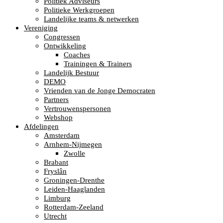
Politiek Adviseurs
Politieke Werkgroepen
Landelijke teams & netwerken
Vereniging
Congressen
Ontwikkeling
Coaches
Trainingen & Trainers
Landelijk Bestuur
DEMO
Vrienden van de Jonge Democraten
Partners
Vertrouwenspersonen
Webshop
Afdelingen
Amsterdam
Arnhem-Nijmegen
Zwolle
Brabant
Fryslân
Groningen-Drenthe
Leiden-Haaglanden
Limburg
Rotterdam-Zeeland
Utrecht