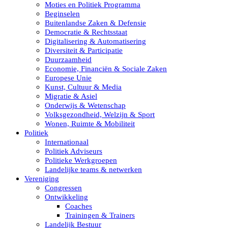
Moties en Politiek Programma
Beginselen
Buitenlandse Zaken & Defensie
Democratie & Rechtsstaat
Digitalisering & Automatisering
Diversiteit & Participatie
Duurzaamheid
Economie, Financiën & Sociale Zaken
Europese Unie
Kunst, Cultuur & Media
Migratie & Asiel
Onderwijs & Wetenschap
Volksgezondheid, Welzijn & Sport
Wonen, Ruimte & Mobiliteit
Politiek
Internationaal
Politiek Adviseurs
Politieke Werkgroepen
Landelijke teams & netwerken
Vereniging
Congressen
Ontwikkeling
Coaches
Trainingen & Trainers
Landelijk Bestuur