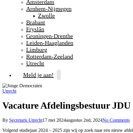
Amsterdam
Arnhem-Nijmegen
Zwolle
Brabant
Fryslân
Groningen-Drenthe
Leiden-Haaglanden
Limburg
Rotterdam-Zeeland
Utrecht
Meld je aan!
Utrecht
Vacature Afdelingsbestuur JDU
By
Secretaris Utrecht
17 mei 2024
augustus 2nd, 2024
No Comments
Volgend studiejaar 2024 – 2025 zijn wij op zoek naar een nieuw afdeli