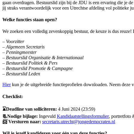
gaan overdragen. Bestuurslid zijn bij de JDU is een ervaring die je d
jij straks verantwoordelijk voor een Utrechtse afdeling vol politieke ju
Welke functies staan open?
We zoeken een volledig zevenkoppig bestuur, de keuze is dus reuze! 
– Voorzitter
– Algemeen Secretaris
– Penningmeester
– Bestuurslid Organisatie & Internationaal
– Bestuurslid Politiek & Pers
– Bestuurslid Promotie & Campagne
– Bestuurslid Leden
Hier
kun je de uitgebreide functieprofielen downloaden. Neem deze v
Checklist:
⌛Deadline van solliciteren:
4 Juni 2024 (23:59)
📃Nodige bijlage:
Ingevuld
Kandidaatstellingsformulier
, portretfoto
📨 Versturen naar:
secretaris.utrecht@jongedemocraten.nl
Wil je jezelf kandideren voor één van deze functies?