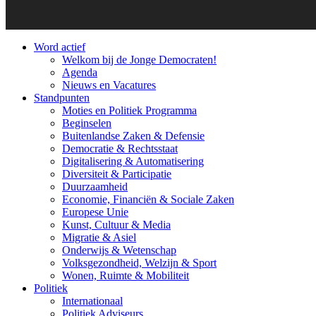
Word actief
Welkom bij de Jonge Democraten!
Agenda
Nieuws en Vacatures
Standpunten
Moties en Politiek Programma
Beginselen
Buitenlandse Zaken & Defensie
Democratie & Rechtsstaat
Digitalisering & Automatisering
Diversiteit & Participatie
Duurzaamheid
Economie, Financiën & Sociale Zaken
Europese Unie
Kunst, Cultuur & Media
Migratie & Asiel
Onderwijs & Wetenschap
Volksgezondheid, Welzijn & Sport
Wonen, Ruimte & Mobiliteit
Politiek
Internationaal
Politiek Adviseurs