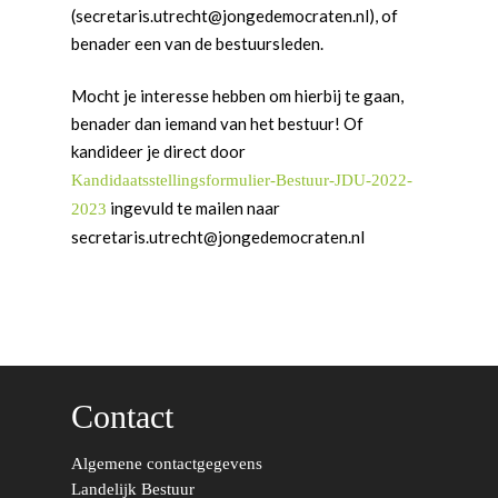
(secretaris.utrecht@jongedemocraten.nl), of
benader een van de bestuursleden.
Mocht je interesse hebben om hierbij te gaan,
benader dan iemand van het bestuur! Of
kandideer je direct door
Kandidaatsstellingsformulier-Bestuur-JDU-2022-
Word actief
ingevuld te mailen naar
2023
Welkom bij de Jonge
Standpunten
secretaris.utrecht@jongedemocraten.nl
Democraten!
Moties en Politiek Pro
Politiek
Agenda
Beginselen
Internationaal
Vereniging
Nieuws en Vacatures
Buitenlandse Zaken & D
Politiek Adviseurs
Congressen
Afdelingen
Democratie & Rechtssta
Politieke Werkgroepen
Ontwikkeling
Amsterdam
Meld je aan!
Contact
Coaches
Digitalisering & Automat
Landelijke teams & net
Landelijk Bestuur
Arnhem-Nijmegen
Algemene contactgegevens
Trainingen & Trainers
Zwolle
Diversiteit & Participatie
DEMO
Brabant
Landelijk Bestuur