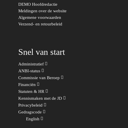
DEMO Hoofdredactie
Duurzaamheid
Vrienden van de Jonge
Fryslân
Meldingen over de website
Democraten
Economie, Financiën & S
Groningen-Drenthe
Algemene voorwaarden
Verzend- en retourbeleid
Zaken
Partners
Leiden-Haaglanden
Europese Unie
Vertrouwenspersonen
Limburg
Kunst, Cultuur & Media
Webshop
Snel van start
Rotterdam-Zeeland
Migratie & Asiel
Utrecht
Administratief
Onderwijs & Wetenscha
ANBI-status
Commissie van Beroep
Volksgezondheid, Welzij
Financiën
Sport
Statuten & HR
Wonen, Ruimte & Mobilit
Kennismaken met de JD
Privacybeleid
Gedragscode
English