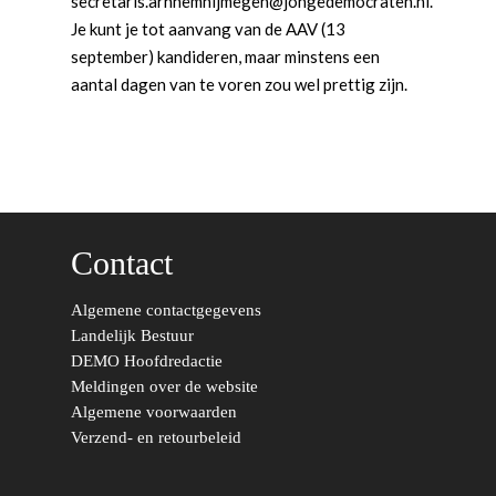
secretaris.arnhemnijmegen@jongedemocraten.nl.
Zaken
Partners
Je kunt je tot aanvang van de AAV (13
Leiden-Haaglanden
september) kandideren, maar minstens een
Europese Unie
Vertrouwenspersonen
Limburg
aantal dagen van te voren zou wel prettig zijn.
Kunst, Cultuur & Media
Webshop
Rotterdam-Zeeland
Migratie & Asiel
Utrecht
Onderwijs & Wetenscha
Volksgezondheid, Welzij
Contact
Sport
Wonen, Ruimte & Mobilit
Algemene contactgegevens
Landelijk Bestuur
DEMO Hoofdredactie
Meldingen over de website
Algemene voorwaarden
Verzend- en retourbeleid