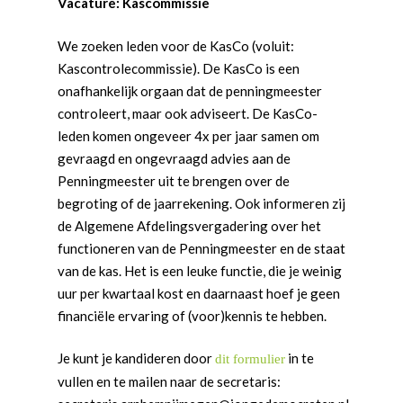
Vacature: Kascommissie
We zoeken leden voor de KasCo (voluit:
Kascontrolecommissie). De KasCo is een
onafhankelijk orgaan dat de penningmeester
Word actief
controleert, maar ook adviseert. De KasCo-
Welkom bij de Jonge
Standpunten
leden komen ongeveer 4x per jaar samen om
Democraten!
Moties en Politiek Pro
gevraagd en ongevraagd advies aan de
Politiek
Penningmeester uit te brengen over de
Agenda
Beginselen
Internationaal
Vereniging
begroting of de jaarrekening. Ook informeren zij
Nieuws en Vacatures
de Algemene Afdelingsvergadering over het
Buitenlandse Zaken & D
Politiek Adviseurs
Congressen
Afdelingen
functioneren van de Penningmeester en de staat
Democratie & Rechtssta
Politieke Werkgroepen
Ontwikkeling
Amsterdam
Meld je aan!
van de kas. Het is een leuke functie, die je weinig
Coaches
uur per kwartaal kost en daarnaast hoef je geen
Digitalisering & Automat
Landelijke teams & net
Landelijk Bestuur
Arnhem-Nijmegen
financiële ervaring of (voor)kennis te hebben.
Trainingen & Trainers
Zwolle
Diversiteit & Participatie
DEMO
Brabant
Je kunt je kandideren door
in te
dit formulier
Duurzaamheid
Vrienden van de Jonge
Fryslân
vullen en te mailen naar de secretaris:
Democraten
Economie, Financiën & S
Groningen-Drenthe