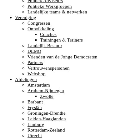
Politiek Adviseurs
Politieke Werkgroepen
Landelijke teams & netwerken
Vereniging
Congressen
Ontwikkeling
Coaches
Trainingen & Trainers
Landelijk Bestuur
DEMO
Vrienden van de Jonge Democraten
Partners
Vertrouwenspersonen
Webshop
Afdelingen
Amsterdam
Arnhem-Nijmegen
Zwolle
Brabant
Fryslân
Groningen-Drenthe
Leiden-Haaglanden
Limburg
Rotterdam-Zeeland
Utrecht