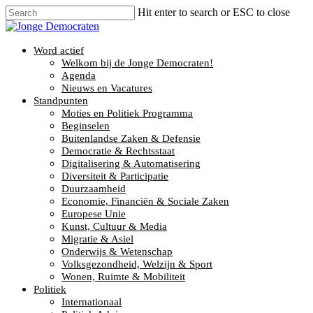
Hit enter to search or ESC to close
Word actief
Welkom bij de Jonge Democraten!
Agenda
Nieuws en Vacatures
Standpunten
Moties en Politiek Programma
Beginselen
Buitenlandse Zaken & Defensie
Democratie & Rechtsstaat
Digitalisering & Automatisering
Diversiteit & Participatie
Duurzaamheid
Economie, Financiën & Sociale Zaken
Europese Unie
Kunst, Cultuur & Media
Migratie & Asiel
Onderwijs & Wetenschap
Volksgezondheid, Welzijn & Sport
Wonen, Ruimte & Mobiliteit
Politiek
Internationaal