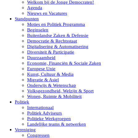
Welkom bij de Jonge Democraten!
Agenda
Nieuws en Vacatures
Standpunten
Moties en Politiek Programma
Beginselen
Buitenlandse Zaken & Defensie
Democratie & Rechtsstaat
Digitalisering & Automatisering
Diversiteit & Participatie
Duurzaamheid
Economie, Financiën & Sociale Zaken
Europese Unie
Kunst, Cultuur & Media
Migratie & Asiel
Onderwijs & Wetenschap
Volksgezondheid, Welzijn & Sport
Wonen, Ruimte & Mobiliteit
Politiek
Internationaal
Politiek Adviseurs
Politieke Werkgroepen
Landelijke teams & netwerken
Vereniging
Congressen