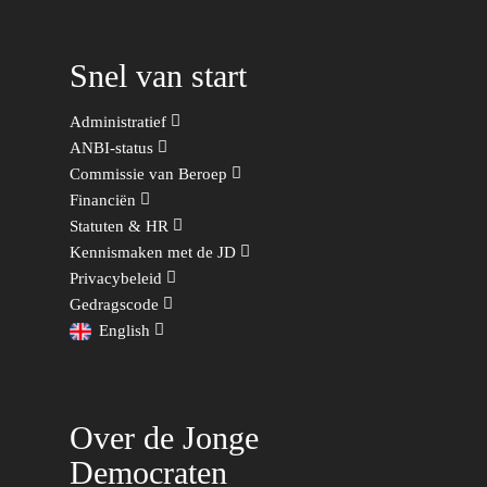
Economie, Financiën & S
Groningen-Drenthe
Zaken
Partners
Leiden-Haaglanden
Snel van start
Europese Unie
Vertrouwenspersonen
Limburg
Kunst, Cultuur & Media
Webshop
Administratief
Rotterdam-Zeeland
ANBI-status
Migratie & Asiel
Utrecht
Commissie van Beroep
Onderwijs & Wetenscha
Financiën
Statuten & HR
Volksgezondheid, Welzij
Kennismaken met de JD
Sport
Privacybeleid
Gedragscode
Wonen, Ruimte & Mobilit
English
Over de Jonge
Democraten