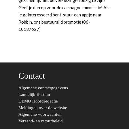
gezamenlijk met de verkiezingen bezig te zijn?
Geef je dan op voor de campagnecommissie! Als
je geïnteresseerd bent, stuur een appje naar
Robbin, ons bestuurslid promotie (06-
10137627)
Word actief
Welkom bij de Jonge
Standpunten
Democraten!
Moties en Politiek Pro
Politiek
Agenda
Beginselen
Internationaal
Vereniging
Nieuws en Vacatures
Contact
Buitenlandse Zaken & D
Politiek Adviseurs
Congressen
Afdelingen
Democratie & Rechtssta
Politieke Werkgroepen
Ontwikkeling
Amsterdam
Meld je aan!
Algemene contactgegevens
Landelijk Bestuur
Coaches
Digitalisering & Automat
Landelijke teams & net
Landelijk Bestuur
Arnhem-Nijmegen
DEMO Hoofdredactie
Meldingen over de website
Trainingen & Trainers
Zwolle
Diversiteit & Participatie
DEMO
Brabant
Algemene voorwaarden
Duurzaamheid
Vrienden van de Jonge
Fryslân
Verzend- en retourbeleid
Democraten