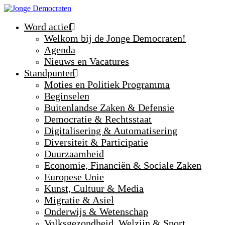
Word actief
Welkom bij de Jonge Democraten!
Agenda
Nieuws en Vacatures
Standpunten
Moties en Politiek Programma
Beginselen
Buitenlandse Zaken & Defensie
Democratie & Rechtsstaat
Digitalisering & Automatisering
Diversiteit & Participatie
Duurzaamheid
Economie, Financiën & Sociale Zaken
Europese Unie
Kunst, Cultuur & Media
Migratie & Asiel
Onderwijs & Wetenschap
Volksgezondheid, Welzijn & Sport