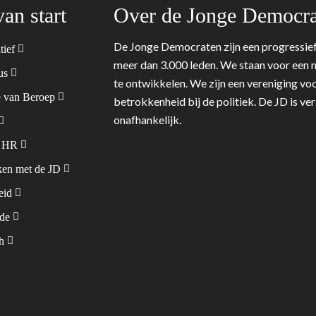
van start
Over de Jonge Democra
De Jonge Democraten zijn een progressief
tief
meer dan 3.000 leden. We staan voor een m
tus
te ontwikkelen. We zijn een vereniging voo
 van Beroep
betrokkenheid bij de politiek. De JD is v
onafhankelijk.
& HR
en met de JD
leid
ode
sh