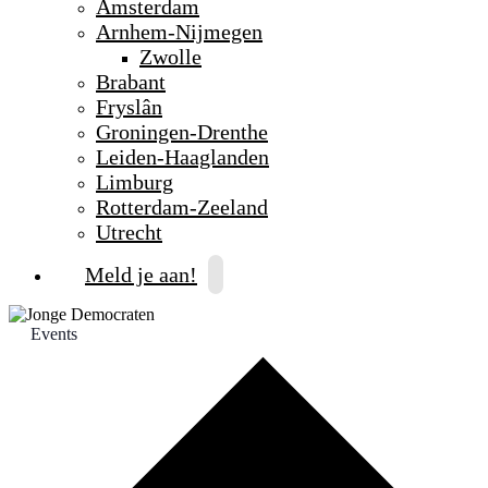
Amsterdam
Arnhem-Nijmegen
Zwolle
Brabant
Fryslân
Groningen-Drenthe
Leiden-Haaglanden
Limburg
Rotterdam-Zeeland
Utrecht
Meld je aan!
Events