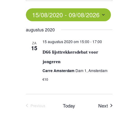
15/08/2020
 - 
09/08/2026
Select
augustus 2020
date.
15 augustus 2020 om 15:00
-
17:00
ZA
15
D66 lijsttrekkersdebat voor
jongeren
Carre Amsterdam
Dam 1, Amsterdam
€10
Events
Today
Next
Previous
Events