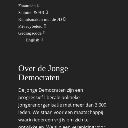
Europese Unie
Vertrouwenspersonen
Financiën
Limburg
Statuten & HR
Kunst, Cultuur & Media
Webshop
Rotterdam-Zeeland
Kennismaken met de JD
Migratie & Asiel
Privacybeleid
Utrecht
Gedragscode
Onderwijs & Wetenscha
English
Volksgezondheid, Welzij
Sport
Wonen, Ruimte & Mobilit
Over de Jonge
Democraten
De Jonge Democraten zijn een
progressief-liberale politieke
jongerenorganisatie met meer dan 3.000
leden. We staan voor een maatschappij
waarin iedereen vrij is om zich te
ontwikkelen. We zijn een vereniging voor