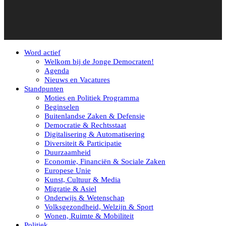
Word actief
Welkom bij de Jonge Democraten!
Agenda
Nieuws en Vacatures
Standpunten
Moties en Politiek Programma
Beginselen
Buitenlandse Zaken & Defensie
Democratie & Rechtsstaat
Digitalisering & Automatisering
Diversiteit & Participatie
Duurzaamheid
Economie, Financiën & Sociale Zaken
Europese Unie
Kunst, Cultuur & Media
Migratie & Asiel
Onderwijs & Wetenschap
Volksgezondheid, Welzijn & Sport
Wonen, Ruimte & Mobiliteit
Politiek