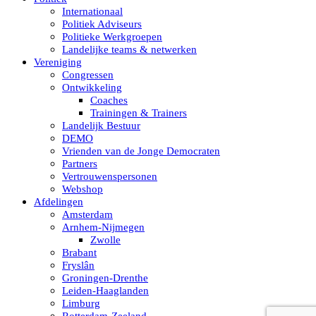
Internationaal
Politiek Adviseurs
Politieke Werkgroepen
Landelijke teams & netwerken
Vereniging
Congressen
Ontwikkeling
Coaches
Trainingen & Trainers
Landelijk Bestuur
DEMO
Vrienden van de Jonge Democraten
Partners
Vertrouwenspersonen
Webshop
Afdelingen
Amsterdam
Arnhem-Nijmegen
Zwolle
Brabant
Fryslân
Groningen-Drenthe
Leiden-Haaglanden
Limburg
Rotterdam-Zeeland