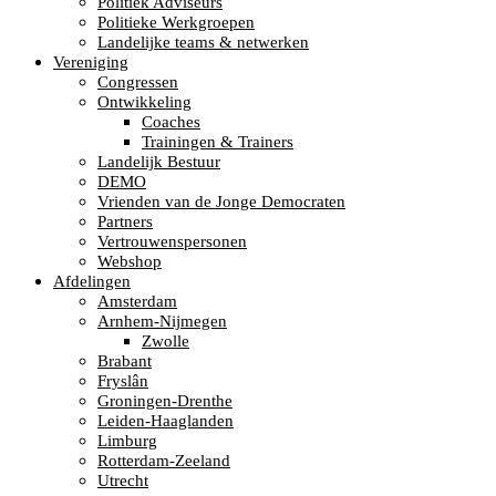
Politiek Adviseurs
Politieke Werkgroepen
Landelijke teams & netwerken
Vereniging
Congressen
Ontwikkeling
Coaches
Trainingen & Trainers
Landelijk Bestuur
DEMO
Vrienden van de Jonge Democraten
Partners
Vertrouwenspersonen
Webshop
Afdelingen
Amsterdam
Arnhem-Nijmegen
Zwolle
Brabant
Fryslân
Groningen-Drenthe
Leiden-Haaglanden
Limburg
Rotterdam-Zeeland
Utrecht