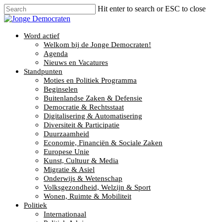
Hit enter to search or ESC to close
Word actief
Welkom bij de Jonge Democraten!
Agenda
Nieuws en Vacatures
Standpunten
Moties en Politiek Programma
Beginselen
Buitenlandse Zaken & Defensie
Democratie & Rechtsstaat
Digitalisering & Automatisering
Diversiteit & Participatie
Duurzaamheid
Economie, Financiën & Sociale Zaken
Europese Unie
Kunst, Cultuur & Media
Migratie & Asiel
Onderwijs & Wetenschap
Volksgezondheid, Welzijn & Sport
Wonen, Ruimte & Mobiliteit
Politiek
Internationaal